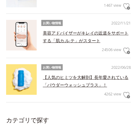
1467 view
2022/11/21
お買い物情報
美容アドバイザーがキレイの近道をサポート
する「肌カ.ル.テ」がスタート
24506 view
2022/06/28
お買い物情報
【人気のヒミツを大解剖】長年愛されている
「パウダーウォッシュプラス」！
4262 view
カテゴリで探す