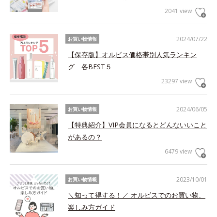
2041 view
2024/07/22
お買い物情報
【保存版】オルビス価格帯別人気ランキン
グ 各BEST５
23297 view
2024/06/05
お買い物情報
【特典紹介】VIP会員になるとどんないいこと
があるの？
6479 view
2023/10/01
お買い物情報
＼知って得する！／ オルビスでのお買い物、
楽しみ方ガイド