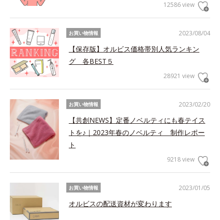
12586 view
2023/08/04
お買い物情報
【保存版】オルビス価格帯別人気ランキン
グ 各BEST５
28921 view
2023/02/20
お買い物情報
【共創NEWS】定番ノベルティにも春テイス
トを♪｜2023年春のノベルティ 制作レポー
ト
9218 view
2023/01/05
お買い物情報
オルビスの配送資材が変わります