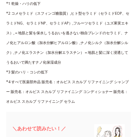
*1 乾燥・ハリの低下
*2 コメセラミド（スフィンゴ糖脂質）,ヒト型セラミド（セラミドEOP、セ
ラミドNG、セラミドNP、セラミドAP）,フルーツセラミド（ユズ果実エキ
ス）,＝地肌と髪を保水しうるおいを逃さない独自ブレンドのセラミド、ナ
ノ化ヒアルロン酸（加水分解ヒアルロン酸）,ナノ化シルク（加水分解シル
ク）,ナノ化エラスチン（加水分解エラスチン）＝地肌と髪に深く浸透して
うるおいで満たすナノ化保湿成分
*3 髪のハリ・コシの低下
*4 すべて医薬部外品 販売名：オルビス スカルプ リファイニング シャンプ
ー 販売名：オルビス スカルプ リファイニング コンディショナー 販売名：
オルビス スカルプ リファイニング セラム
＼あわせて読みたい！／