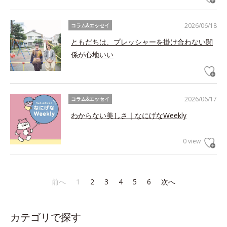
2026/06/18
コラム&エッセイ
ともだちは、プレッシャーを掛け合わない関
係が心地いい
2026/06/17
コラム&エッセイ
わからない美しさ｜なにげなWeekly
0 view
前へ
1
2
3
4
5
6
次へ
カテゴリで探す