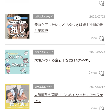
2026/07/03
コラム&エッセイ
美白ケアしたいけどベタつきは嫌！社員の推
し美容液
0 view
2026/06/24
コラム&エッセイ
太陽がつくる宝石｜なにげなWeekly
0 view
2026/06/18
コラム&エッセイ
人気商品が刷新！「小さくなった」そのワケ
は？
0 view