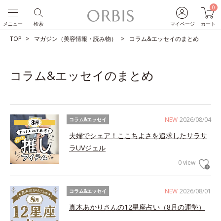
0
メニュー
検索
マイページ
カート
TOP
マガジン（美容情報・読み物）
コラム&エッセイのまとめ
コラム&エッセイのまとめ
NEW
2026/08/04
コラム&エッセイ
夫婦でシェア！ここちよさを追求したサラサ
ラUVジェル
0 view
NEW
2026/08/01
コラム&エッセイ
真木あかりさんの12星座占い（8月の運勢）