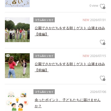
0 view
NEW
2026/07/31
コラム&エッセイ
公園でさかだちをする朝｜ゲスト 山瀬まゆみ
【後編】
NEW
2026/07/15
コラム&エッセイ
公園でさかだちをする朝｜ゲスト 山瀬まゆみ
【前編】
2026/07/06
コラム&エッセイ
余ったポイント、子どもたちに届けません
か？