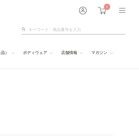
0
検
索
食品）
ボディウェア
店舗情報
マガジン