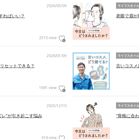
2026/05/09
ライフスタイ
アすればいい？
老眼で眉が
2510 view
2026/01/09
ライフスタイ
リセットできる？
古いコスメ
1691 view
2025/12/10
ライフスタイ
ズレ”が引き起こす悩み
“骨格に合
319 view