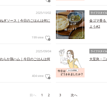
2025/10/02
ライフスタイ
ねぎソース｜今日のごはんは何に
金ゴマ香る
よう#2
199 view
2025/09/04
ライフスタイ
わらか鶏ハム｜今日のごはんは何
大至急・二
404 view
前へ
1
2
3
次へ