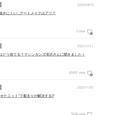
2026/04/10
ル
描きにくい…アートメイクはアリ？
0 view
2025/12/11
ル
はどう捨てる？マシンガンズ滝沢さんに聞きました！
65891 view
2025/11/07
ル
わせたニット”で着太りが解決する!?
3645 view