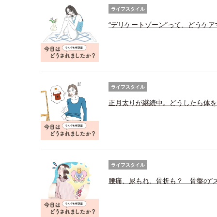
ライフスタイル
“デリケートゾーン”って、どうケ
ライフスタイル
正月太りが継続中。どうしたら体を
ライフスタイル
腰痛、尿もれ、骨折も？ 骨盤の“