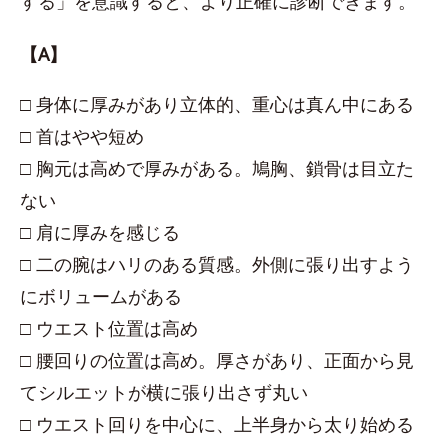
する」を意識すると、より正確に診断できます。
【A】
□ 身体に厚みがあり立体的、重心は真ん中にある
□ 首はやや短め
□ 胸元は高めで厚みがある。鳩胸、鎖骨は目立た
ない
□ 肩に厚みを感じる
□ 二の腕はハリのある質感。外側に張り出すよう
にボリュームがある
□ ウエスト位置は高め
□ 腰回りの位置は高め。厚さがあり、正面から見
てシルエットが横に張り出さず丸い
□ ウエスト回りを中心に、上半身から太り始める