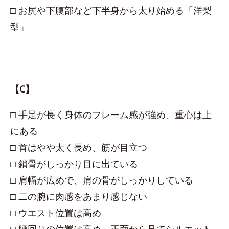
□ お尻や下腹部など下半身から太り始める「洋梨
型」
【C】
□ 手足が長く身体のフレーム感が強め、重心は上
にある
□ 首はやや太く長め、筋が目立つ
□ 鎖骨がしっかり目に出ている
□ 肩幅が広めで、肩の骨がしっかりしている
□ 二の腕に肉感をあまり感じない
□ ウエスト位置は高め