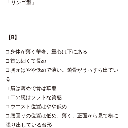
「リンゴ型」
【B】
□ 身体が薄く華奢、重心は下にある
□ 首は細くて長め
□ 胸元はやや低めで薄い。鎖骨がうっすら出てい
る
□ 肩は薄めで骨は華奢
□ 二の腕はソフトな質感
□ ウエスト位置はやや低め
□ 腰回りの位置は低め。薄く、正面から見て横に
張り出している台形