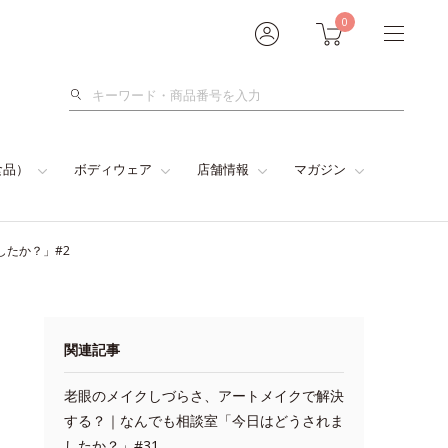
0
検
索
食品）
ボディウェア
店舗情報
マガジン
たか？」#2
関連記事
老眼のメイクしづらさ、アートメイクで解決
する？｜なんでも相談室「今日はどうされま
したか？」#31