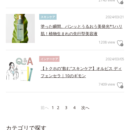
2143 view
2024/03/21
スキンケア
塗った瞬間、パンッとうるおう美発光*1ハリ
肌！植物生まれの先行型美容液
1208 view
2024/03/05
インナーケア
【トクホの”飲む”スキンケア】オルビス ディ
フェンセラ｜10のギモン
7409 view
前へ
1
2
3
4
次へ
カテゴリで探す