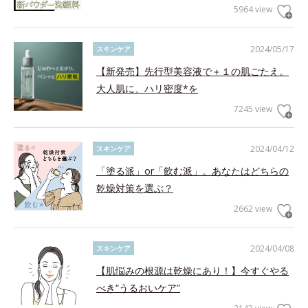
5964 view
2024/05/17
スキンケア
【新発売】先行型美容液で＋１の肌ごたえ。
大人肌に、ハリ密度*を
7245 view
2024/04/12
スキンケア
「塗る派」or「飲む派」。あなたはどちらの
乾燥対策を選ぶ？
2662 view
2024/04/08
スキンケア
【肌悩みの根源は乾燥にあり！】今すぐやる
べき“うるおいケア”