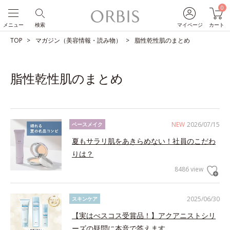
0
メニュー
検索
マイページ
カート
TOP
マガジン（美容情報・読み物）
脂性乾性肌のまとめ
脂性乾性肌のまとめ
NEW
2026/07/15
ベースメイク
夏もサラリ肌をあきらめない！社員のこだわ
りは？
8486 view
2025/06/30
スキンケア
【実はべスコス受賞品！】アクアニストシリ
ーズの疑問に本音で答えます