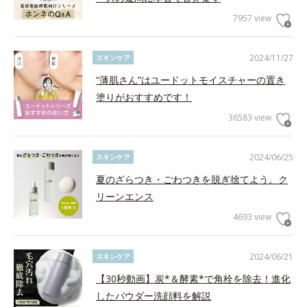
7957 view
2024/11/27
スキンケア
“薄肌さん”はユードットモイスチャーの置き
塗りがおすすめです！
36583 view
2024/06/25
スキンケア
夏のざらつき・ごわつきを脱ぎ捨てよう。ク
リーンエンス
4693 view
2024/06/21
スキンケア
【30秒動画】炭*＆酵素*で角栓を除去！進化
したパウダー洗顔料を解説