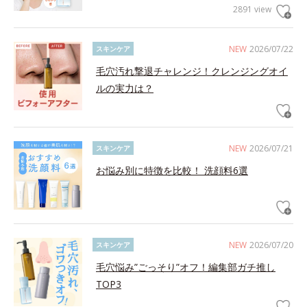
2891 view
NEW
2026/07/22
スキンケア
毛穴汚れ撃退チャレンジ！クレンジングオイ
ルの実力は？
NEW
2026/07/21
スキンケア
お悩み別に特徴を比較！ 洗顔料6選
NEW
2026/07/20
スキンケア
毛穴悩み”ごっそり”オフ！編集部ガチ推し
TOP3