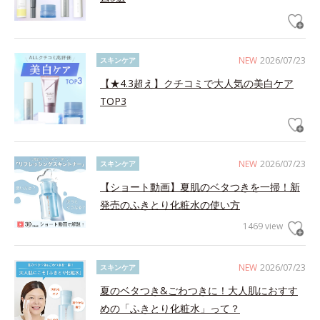
NEW
2026/07/23
スキンケア
【★4.3超え】クチコミで大人気の美白ケア
TOP3
NEW
2026/07/23
スキンケア
【ショート動画】夏肌のベタつきを一掃！新
発売のふきとり化粧水の使い方
1469 view
NEW
2026/07/23
スキンケア
夏のベタつき&ごわつきに！大人肌におすす
めの「ふきとり化粧水」って？