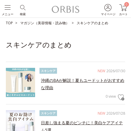
0
メニュー
検索
マイページ
カート
TOP
マガジン（美容情報・読み物）
スキンケアのまとめ
スキンケアのまとめ
NEW
2026/07/30
スキンケア
沖縄のBAが解説！夏もユードットがおすすめ
な理由
0 view
NEW
2026/07/28
スキンケア
日差し強まる夏のピンチに！美白ケアアイテ
ム5選