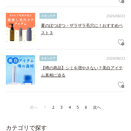
2026/06/23
スキンケア
夏のぽつぽつ・ザラザラ毛穴に！おすすめベ
スト３
2026/06/22
スキンケア
【噂の商品】シミを増やさない？美白アイテ
ム真相に迫る
前へ
1
2
3
4
5
6
次へ
カテゴリで探す