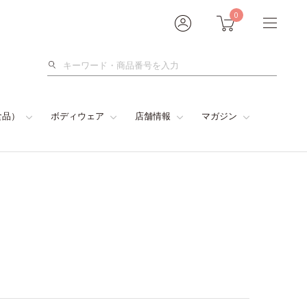
0
検
索
食品）
ボディウェア
店舗情報
マガジン