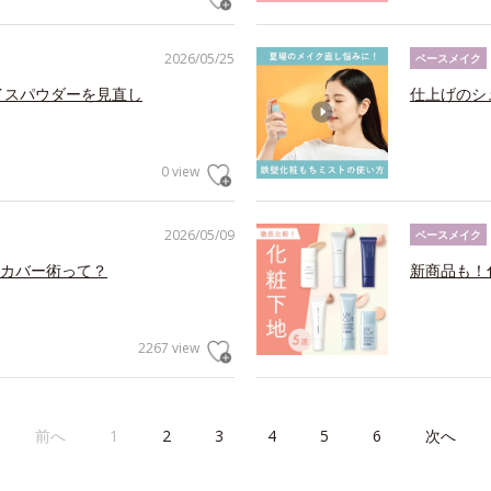
2026/05/25
ベースメイク
イスパウダーを見直し
仕上げのシ
0 view
2026/05/09
ベースメイク
カバー術って？
新商品も！
2267 view
前へ
1
2
3
4
5
6
次へ