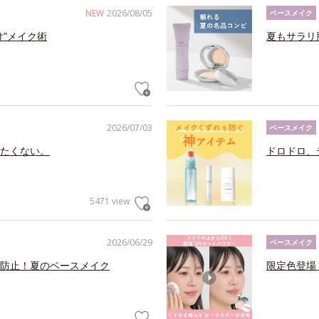
NEW
2026/08/05
ベースメイク
け”メイク術
夏もサラリ
2026/07/03
ベースメイク
たくない。
ドロドロ、
5471 view
2026/06/29
ベースメイク
防止！夏のベースメイク
限定色登場