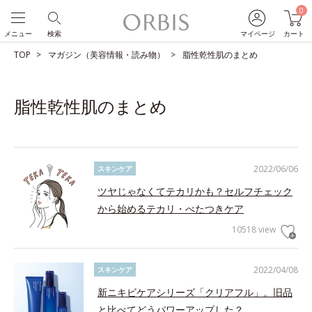
0
メニュー
検索
マイページ
カート
TOP
マガジン（美容情報・読み物）
脂性乾性肌のまとめ
脂性乾性肌のまとめ
2022/06/06
スキンケア
ツヤじゃなくてテカリかも？セルフチェック
から始めるテカリ・べたつきケア
10518 view
2022/04/08
スキンケア
新ニキビケアシリーズ「クリアフル」。旧品
と比べてどうパワーアップした？