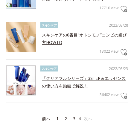
17710 view
2022/03/28
スキンケア
スキンケアの0番目“オトシモノ”コンビの選び
方HOWTO
13022 view
2022/03/23
スキンケア
「クリアフルシリーズ」3STEP＆エッセンス
の使い方を動画で解説！
36402 view
前へ
1
2
3
4
次へ