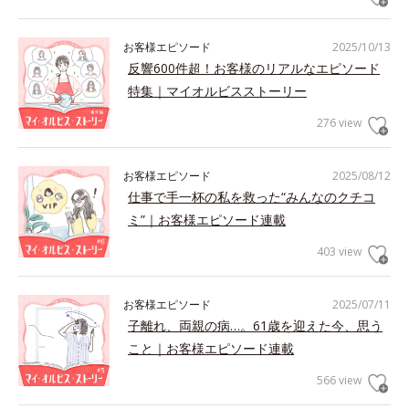
お客様エピソード
2025/10/13
反響600件超！お客様のリアルなエピソード
特集｜マイオルビスストーリー
276 view
お客様エピソード
2025/08/12
仕事で手一杯の私を救った“みんなのクチコ
ミ”｜お客様エピソード連載
403 view
お客様エピソード
2025/07/11
子離れ、両親の病…。61歳を迎えた今、思う
こと｜お客様エピソード連載
566 view