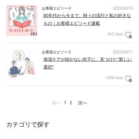
お客様エピソード
2025/06/13
80年代から今まで。時々の流行と私の好きな
もの｜お客様エピソード連載
417 view
お客様エピソード
2025/04/11
保湿ケアが続かない息子に、見つけた”新しい
選択”
1306 view
前へ
1
2
次へ
カテゴリで探す