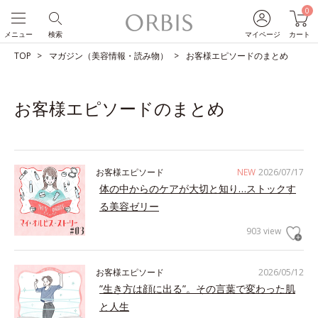
0
メニュー
検索
マイページ
カート
TOP
マガジン（美容情報・読み物）
お客様エピソードのまとめ
お客様エピソードのまとめ
お客様エピソード
NEW
2026/07/17
体の中からのケアが大切と知り…ストックす
る美容ゼリー
903 view
お客様エピソード
2026/05/12
”生き方は顔に出る”。その言葉で変わった肌
と人生