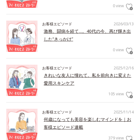
0 view
お客様エピソード
2026/03/13
激務、闘病を経て…。40代の今、再び輝き出
した“きっかけ”
0 view
お客様エピソード
2025/12/16
きれいな友人に憧れて。私を前向きに変えた
愛用スキンケア
105 view
お客様エピソード
2025/11/14
何歳になっても美容を楽しむマインドを｜お
客様エピソード連載
379 view