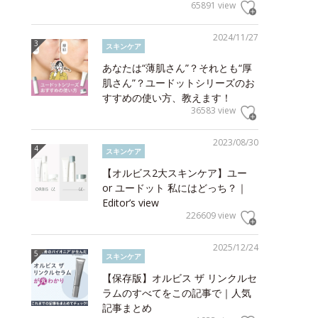
65891 view
2024/11/27
スキンケア
あなたは“薄肌さん”？それとも“厚
肌さん”？ユードットシリーズのお
すすめの使い方、教えます！
36583 view
2023/08/30
スキンケア
【オルビス2大スキンケア】ユー
or ユードット 私にはどっち？｜
Editor’s view
226609 view
2025/12/24
スキンケア
【保存版】オルビス ザ リンクルセ
ラムのすべてをこの記事で｜人気
記事まとめ