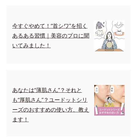
今すぐやめて！“首シワ”を招く
あるある習慣｜美容のプロに聞
いてみました！
あなたは“薄肌さん”？それと
も“厚肌さん”？ユードットシリ
ーズのおすすめの使い方、教え
ます！