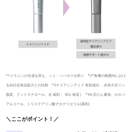
*1メラニンの生成を抑え、シミ・ソバカスを防ぐ *2*角層の範囲内におけ
る自社従来品処方との比較 *3ナイアシンアミド 有効成分 、水添大豆リン
脂質、フィトステロール、水 基剤 、 BG( 保湿 ) *4Ｋ石けん素地、ホホバ
アルコール、トリステアリン酸デカグリセリル(基剤)
＼ここがポイント！／