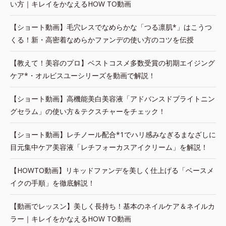
い方｜キレイをかなえるHOW TO動画
【ショート動画】毛穴レスでなめらかな「つる凛肌*」はこうつ
くる！新・高密着なめらかファンデの使い方のコツを伝授
【教えて！美容のプロ】ベストコスメ多数受賞の初期エイジング
ケア*・オルビスユーシリーズを動画で解説！
【ショート動画】高機能美白美容液「アドバンスドブライトニン
グセラム」の使い方＆テクスチャーをチェック！
【ショート動画】レチノール配合*1でハリ感みなぎるまなざしに
目元集中ケア美容液「レチフォーカスアイクリーム」を解説！
【HOWTO動画】リキッドファンデを美しく仕上げる「ベースメ
イクの手順」を徹底解説！
【動画でレッスン】美しく長持ち！基本のネイルケア＆ネイルカ
ラー｜キレイをかなえるHOW TO動画