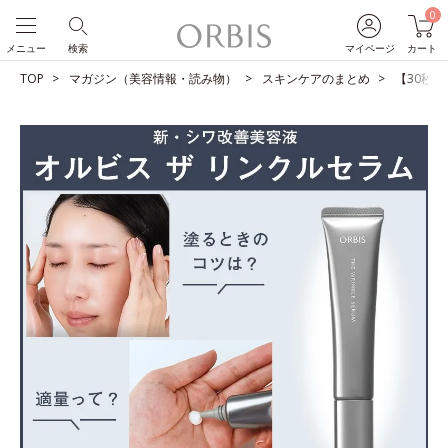
0
メニュー
検索
マイページ
カート
TOP
マガジン（美容情報・読み物）
スキンケアのまとめ
【30秒