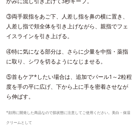
かみに流し引き上げて3秒キープ。
③両手親指をあご下、人差し指を鼻の横に置き、
人差し指で頬全体を引き上げながら、親指でフェ
イスラインを引き上げる。
④特に気になる部分は、さらに少量を中指・薬指
に取り、シワを切るようになじませる。
⑤首もケア*したい場合は、追加でパール1～2粒程
度を手の平に広げ、下から上に手を密着させなが
ら伸ばす。
*顔用に開発した商品なので肌状態に注意してご使用ください。美白・保湿
クリームとして