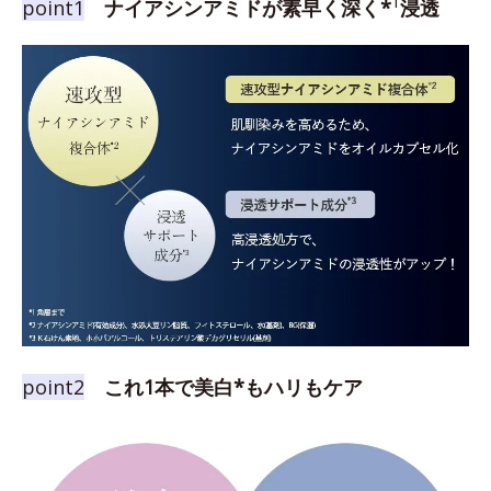
1
point1
ナイアシンアミドが素早く深く*
浸透
point2
これ1本で美白*もハリもケア