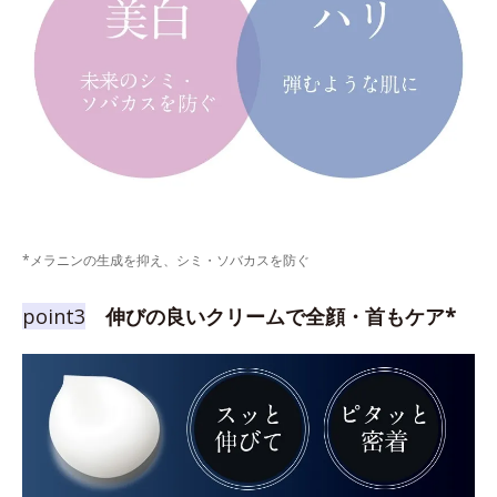
*メラニンの生成を抑え、シミ・ソバカスを防ぐ
point3
伸びの良いクリームで全顔・首もケア*