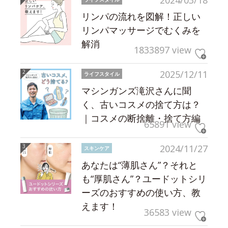
2024/03/18
リンパの流れを図解！正しい
リンパマッサージでむくみを
解消
1833897 view
2025/12/11
ライフスタイル
マシンガンズ滝沢さんに聞
く、古いコスメの捨て方は？
｜コスメの断捨離・捨て方編
65891 view
2024/11/27
スキンケア
あなたは“薄肌さん”？それと
も“厚肌さん”？ユードットシリ
ーズのおすすめの使い方、教
えます！
36583 view