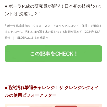
● ポーラ化成の研究員が解説！日本初の技術*のヒ
ントは“洗濯”に？！
* ポーラ化成独自の（Ｃ１２－２０）アルキルグルコシド（保湿）で形成す
るミセルから、汚れをはね返す水の膜をつくる技術が日本初（2024年12月
時点、J－GLOBALによる自社調べ）
■毛穴汚れ撃退チャレンジ！ザ クレンジングオイ
ルの使用ビフォーアフター