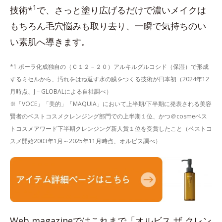
1
技術*
で、さっと塗り広げるだけで濃いメイクは
もちろん毛穴悩みも取り去り、一瞬で気持ちのい
い素肌へ導きます。
*1 ポーラ化成独自の（Ｃ１２－２０）アルキルグルコシド（保湿）で形成
するミセルから、汚れをはね返す水の膜をつくる技術が日本初（2024年12
月時点、J－GLOBALによる自社調べ）
※「VOCE」「美的」「MAQUIA」において上半期/下半期に発表される美容
賢者のベストコスメクレンジング部門での上半期１位、かつ＠cosmeベス
トコスメアワード下半期クレンジング新人賞１位を受賞したこと（ベストコ
スメ開始2003年1月～2025年11月時点、オルビス調べ）
Web magazineではこれまで「オルビス ザ クレン