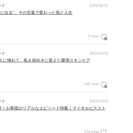
ード
2026/05/12
顔に出る”。その言葉で変わった肌と人生
0 view
ード
2025/12/16
人に憧れて。私を前向きに変えた愛用スキンケア
105 view
ード
2025/10/13
件超！お客様のリアルなエピソード特集｜マイオルビススト
276 view