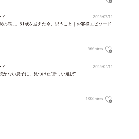
ード
2025/07/11
親の病…。61歳を迎えた今、思うこと｜お客様エピソード
566 view
ード
2025/04/11
続かない息子に、見つけた”新しい選択”
1306 view