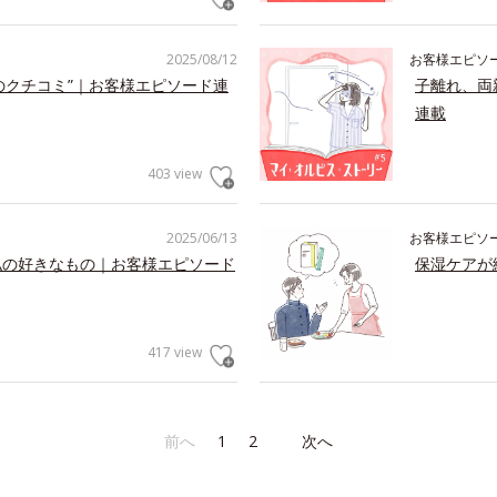
2025/08/12
お客様エピソ
のクチコミ”｜お客様エピソード連
子離れ、両
連載
403 view
2025/06/13
お客様エピソ
私の好きなもの｜お客様エピソード
保湿ケアが
417 view
前へ
1
2
次へ