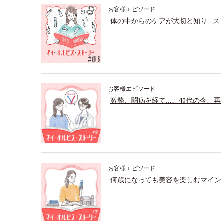
お客様エピソード
体の中からのケアが大切と知り…ス
お客様エピソード
激務、闘病を経て…。40代の今、再
お客様エピソード
何歳になっても美容を楽しむマイン