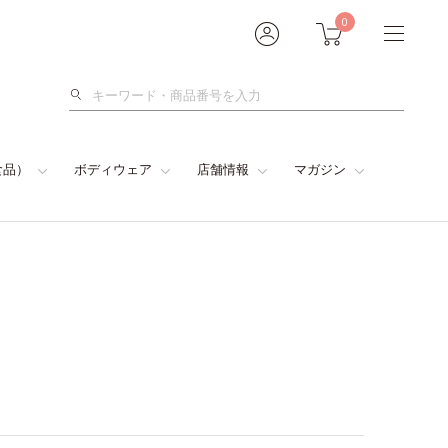
0
検
索
食品）
ボディウェア
店舗情報
マガジン