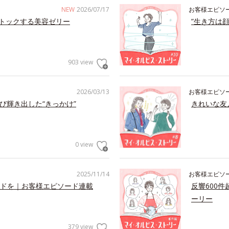
NEW
2026/07/17
お客様エピソ
トックする美容ゼリー
”生き方は
903 view
2026/03/13
お客様エピソ
び輝き出した“きっかけ”
きれいな友
0 view
2025/11/14
お客様エピソ
ドを｜お客様エピソード連載
反響600
ーリー
379 view