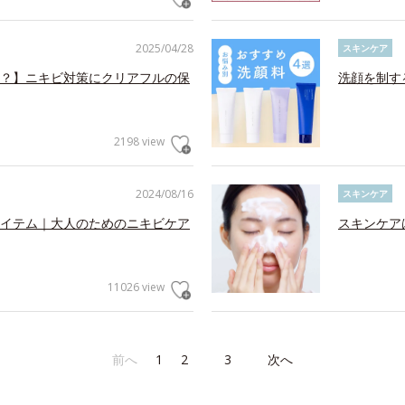
2025/04/28
スキンケア
？】ニキビ対策にクリアフルの保
洗顔を制す
2198 view
2024/08/16
スキンケア
イテム｜大人のためのニキビケア
スキンケア
11026 view
前へ
1
2
3
次へ