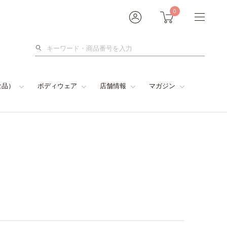
0
検
索
食品）
ボディウェア
店舗情報
マガジン