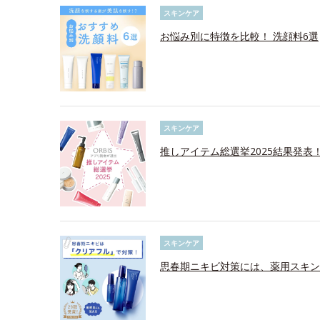
スキンケア
お悩み別に特徴を比較！ 洗顔料6選
スキンケア
推しアイテム総選挙2025結果発表
スキンケア
思春期ニキビ対策には、薬用スキン