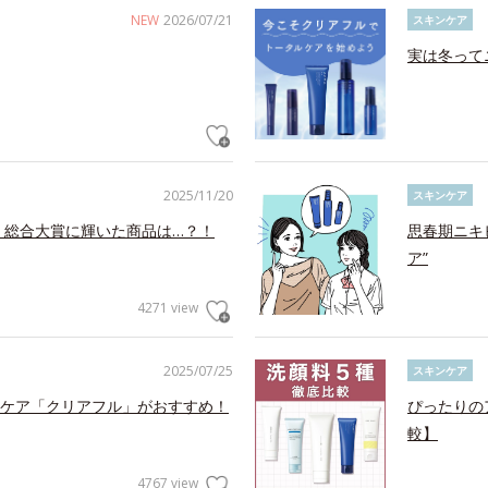
NEW
2026/07/21
スキンケア
実は冬って
2025/11/20
スキンケア
！総合大賞に輝いた商品は…？！
思春期ニキ
ア”
4271 view
2025/07/25
スキンケア
ケア「クリアフル」がおすすめ！
ぴったりの
較】
4767 view