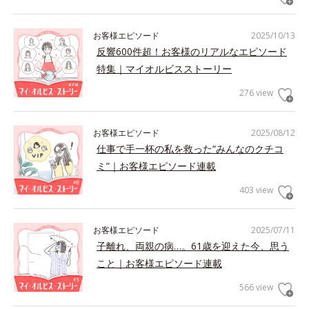
お客様エピソード
2025/10/13
反響600件超！お客様のリアルなエピソード
特集｜マイオルビスストーリー
276 view
お客様エピソード
2025/08/12
仕事で手一杯の私を救った“みんなのクチコ
ミ”｜お客様エピソード連載
403 view
お客様エピソード
2025/07/11
子離れ、両親の病…。61歳を迎えた今、思う
こと｜お客様エピソード連載
566 view