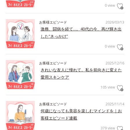
0 view
お客様エピソード
2026/03/13
激務、闘病を経て…。40代の今、再び輝き出
した“きっかけ”
0 view
お客様エピソード
2025/12/16
きれいな友人に憧れて。私を前向きに変えた
愛用スキンケア
105 view
お客様エピソード
2025/11/14
何歳になっても美容を楽しむマインドを｜お
客様エピソード連載
379 view