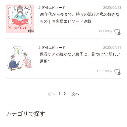
お客様エピソード
2025/06/13
80年代から今まで。時々の流行と私の好きな
もの｜お客様エピソード連載
417 view
お客様エピソード
2025/04/11
保湿ケアが続かない息子に、見つけた”新しい
選択”
1306 view
前へ
1
2
次へ
カテゴリで探す