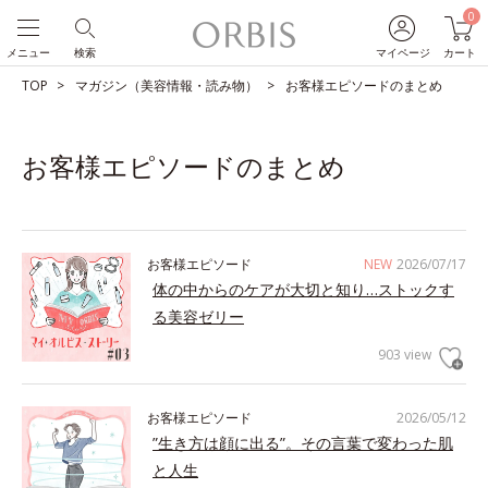
0
メニュー
検索
マイページ
カート
TOP
マガジン（美容情報・読み物）
お客様エピソードのまとめ
お客様エピソードのまとめ
お客様エピソード
NEW
2026/07/17
体の中からのケアが大切と知り…ストックす
る美容ゼリー
903 view
お客様エピソード
2026/05/12
”生き方は顔に出る”。その言葉で変わった肌
と人生