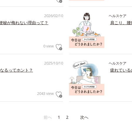
2026/02/10
ヘルスケア
の便秘が侮れない理由って？
肩こり、腰
0 view
2025/10/10
ヘルスケア
なるってホント？
疲れている
2043 view
前へ
1
2
次へ