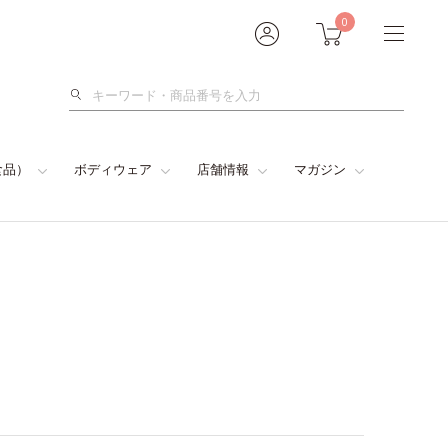
0
検
索
食品）
ボディウェア
店舗情報
マガジン