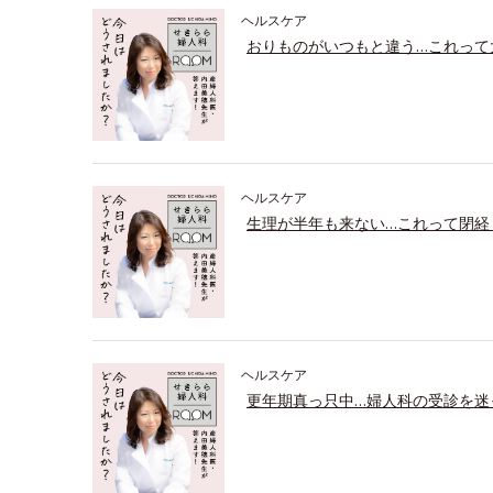
ヘルスケア
おりものがいつもと違う…これって
ヘルスケア
生理が半年も来ない…これって閉経
ヘルスケア
更年期真っ只中…婦人科の受診を迷