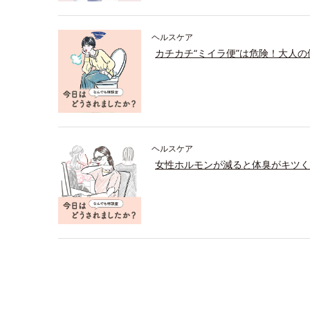
ヘルスケア
カチカチ“ミイラ便”は危険！大人
ヘルスケア
女性ホルモンが減ると体臭がキツく