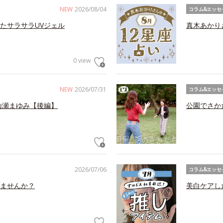
NEW
2026/08/04
コラム&エッセ
たサラサラUVジェル
真木あかり
0 view
NEW
2026/07/31
コラム&エッセ
山瀬まゆみ【後編】
公園でさか
2026/07/06
コラム&エッセ
ませんか？
美白ケアし