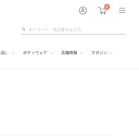
0
検
索
食品）
ボディウェア
店舗情報
マガジン