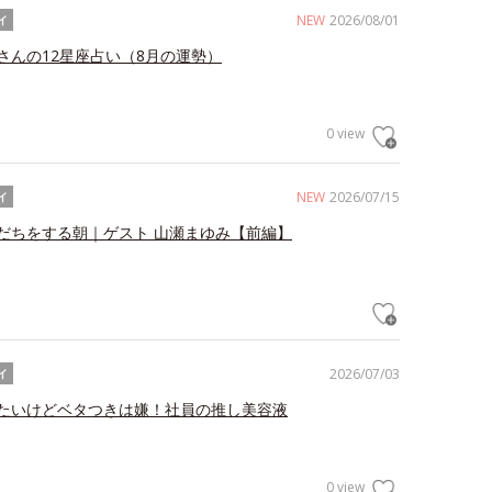
NEW
2026/08/01
イ
さんの12星座占い（8月の運勢）
0 view
NEW
2026/07/15
イ
だちをする朝｜ゲスト 山瀬まゆみ【前編】
2026/07/03
イ
たいけどベタつきは嫌！社員の推し美容液
0 view