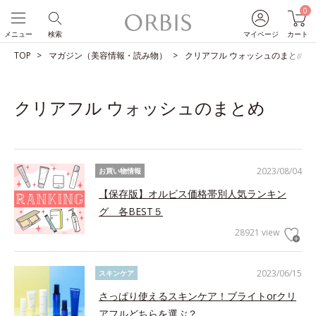
0
メニュー
検索
マイページ
カート
TOP
マガジン（美容情報・読み物）
クリアフル ウォッシュのまとめ
クリアフル ウォッシュのまとめ
2023/08/04
お買い物情報
【保存版】オルビス価格帯別人気ランキン
グ 各BEST５
28921 view
2023/06/15
スキンケア
さっぱり使えるスキンケア！ブライトorクリ
アフルどちらを選ぶ？