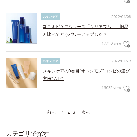
2022/04/08
スキンケア
新ニキビケアシリーズ「クリアフル」。旧品
と比べてどうパワーアップした？
17710 view
2022/03/28
スキンケア
スキンケアの0番目“オトシモノ”コンビの選び
方HOWTO
13022 view
前へ
1
2
3
次へ
カテゴリで探す