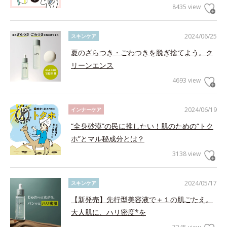
8435 view
2024/06/25
スキンケア
夏のざらつき・ごわつきを脱ぎ捨てよう。ク
リーンエンス
4693 view
2024/06/19
インナーケア
“全身砂漠”の民に推したい！肌のための“トク
ホ”とマル秘成分とは？
3138 view
2024/05/17
スキンケア
【新発売】先行型美容液で＋１の肌ごたえ。
大人肌に、ハリ密度*を