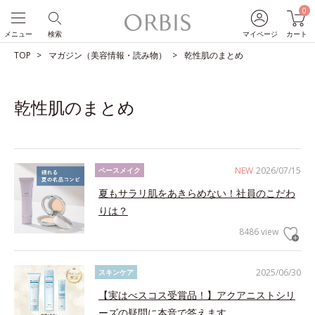
0
メニュー
検索
マイページ
カート
TOP
マガジン（美容情報・読み物）
乾性肌のまとめ
乾性肌のまとめ
NEW
2026/07/15
ベースメイク
夏もサラリ肌をあきらめない！社員のこだわ
りは？
8486 view
2025/06/30
スキンケア
【実はべスコス受賞品！】アクアニストシリ
ーズの疑問に本音で答えます