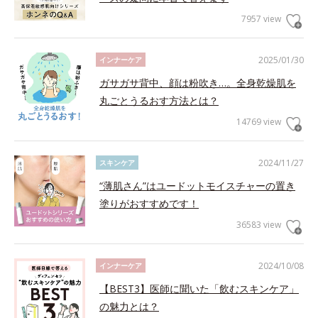
7957 view
2025/01/30
インナーケア
ガサガサ背中、顔は粉吹き…。全身乾燥肌を
丸ごとうるおす方法とは？
14769 view
2024/11/27
スキンケア
“薄肌さん”はユードットモイスチャーの置き
塗りがおすすめです！
36583 view
2024/10/08
インナーケア
【BEST3】医師に聞いた「飲むスキンケア」
の魅力とは？