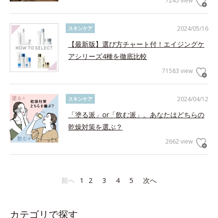
7245 view
2024/05/16
スキンケア
【最新版】選び方チャート付！エイジングケ
アシリーズ4種を徹底比較
71583 view
2024/04/12
スキンケア
「塗る派」or「飲む派」。あなたはどちらの
乾燥対策を選ぶ？
2662 view
前へ
1
2
3
4
5
次へ
カテゴリで探す