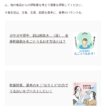
ん。他の食品からの摂取量を考えて適量を摂取してください。
※食生活は、主食、主菜、副菜を基本に、食事のバランスを。
ガサガサ背中、顔は粉吹き…（涙）。全
身乾燥肌を丸ごとうるおす方法とは？
乾燥対策、基本のキ｜“セラミド”の力で
うるおいをブーストしたい！