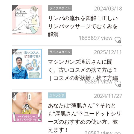
2024/03/18
ライフスタイル
リンパの流れを図解！正しい
リンパマッサージでむくみを
解消
1833897 view
2025/12/11
ライフスタイル
マシンガンズ滝沢さんに聞
く、古いコスメの捨て方は？
｜コスメの断捨離・捨て方編
65891 view
2024/11/27
スキンケア
あなたは“薄肌さん”？それと
も“厚肌さん”？ユードットシリ
ーズのおすすめの使い方、教
えます！
36583 view