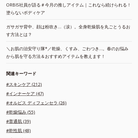
ORBIS社員が語る＃今月の推しアイテム｜これなら続けられる！
塗らないボディケア
ガサガサ背中、顔は粉吹き…（涙）。全身乾燥肌を丸ごとうるお
す方法とは？
＼お肌の治安守り隊*／乾燥、くすみ、ごわつき…。春のお悩み
から肌を守る方法＆おすすめアイテムを教えます！
関連キーワード
#スキンケア (212)
#インナーケア (47)
#オルビス ディフェンセラ (26)
#乾燥悩み (55)
#普通肌 (39)
#乾性肌 (48)