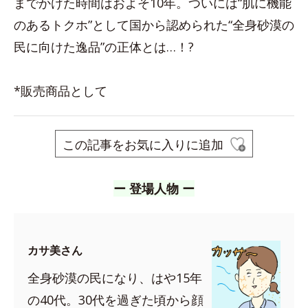
までかけた時間はおよそ10年。ついには“肌に機能
のあるトクホ”として国から認められた“全身砂漠の
民に向けた逸品”の正体とは…！?
*販売商品として
この記事をお気に入りに追加
ー 登場人物 ー
カサ美さん
全身砂漠の民になり、はや15年
の40代。30代を過ぎた頃から顔