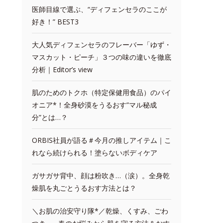
医師目線で選ぶ、“ディフェンセラのここが
好き！” BEST3
大人気ディフェンセラのフレーバー「ゆず・
マスカット・ピーチ」３つの味の違いを徹底
分析｜Editor’s view
肌のためのトクホ（特定保健用食品）のパイ
オニア*！全身砂漠をうるおす”マル秘成
分”とは…？
ORBIS社員が語る＃今月の推しアイテム｜こ
れなら続けられる！塗らないボディケア
ガサガサ背中、顔は粉吹き…（涙）。全身乾
燥肌を丸ごとうるおす方法とは？
＼お肌の治安守り隊*／乾燥、くすみ、ごわ