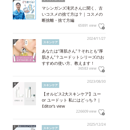
マシンガンズ滝沢さんに聞く、古
いコスメの捨て方は？｜コスメの
断捨離・捨て方編
65891 view
2024/11/27
スキンケア
あなたは“薄肌さん”？それとも“厚
肌さん”？ユードットシリーズのお
すすめの使い方、教えます！
36583 view
2023/08/30
スキンケア
【オルビス2大スキンケア】ユー
or ユードット 私にはどっち？｜
Editor’s view
226609 view
2025/12/24
スキンケア