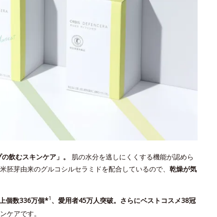
プの飲むスキンケア」。
肌の水分を逃しにくくする機能が認めら
米胚芽由来のグルコシルセラミドを配合しているので、
乾燥が気
1
上個数336万個*
、愛用者45万人突破。さらにベストコスメ38冠
ンケアです。