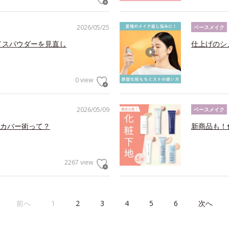
2026/05/25
ベースメイク
イスパウダーを見直し
仕上げのシ
0 view
2026/05/09
ベースメイク
カバー術って？
新商品も！
2267 view
前へ
1
2
3
4
5
6
次へ