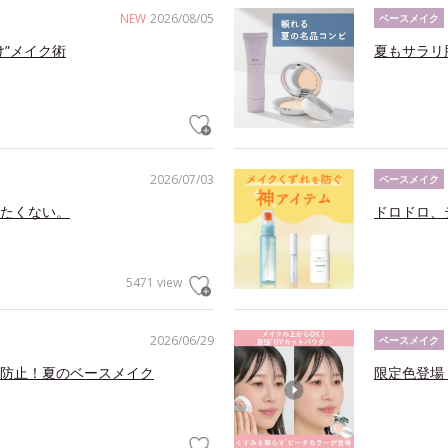
NEW
2026/08/05
ベースメイク
け”メイク術
夏もサラリ
2026/07/03
ベースメイク
たくない。
ドロドロ、
5471 view
2026/06/29
ベースメイク
防止！夏のベースメイク
限定色登場