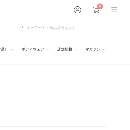
0
検
索
食品）
ボディウェア
店舗情報
マガジン