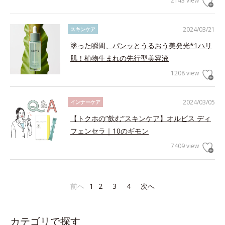
2143 view
2024/03/21
スキンケア
塗った瞬間、パンッとうるおう美発光*1ハリ
肌！植物生まれの先行型美容液
1208 view
2024/03/05
インナーケア
【トクホの”飲む”スキンケア】オルビス ディ
フェンセラ｜10のギモン
7409 view
前へ
1
2
3
4
次へ
カテゴリで探す