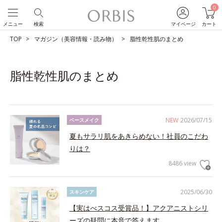
0
メニュー
検索
マイページ
カート
TOP
マガジン（美容情報・読み物）
脂性乾性肌のまとめ
脂性乾性肌のまとめ
NEW
2026/07/15
ベースメイク
夏もサラリ肌をあきらめない！社員のこだわ
りは？
8486 view
2025/06/30
スキンケア
【実はべスコス受賞品！】アクアニストシリ
ーズの疑問に本音で答えます