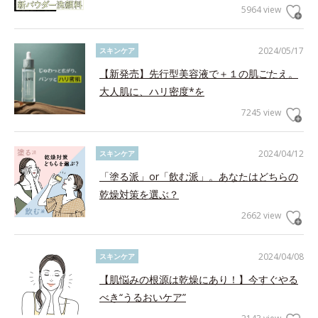
5964 view
2024/05/17
スキンケア
【新発売】先行型美容液で＋１の肌ごたえ。
大人肌に、ハリ密度*を
7245 view
2024/04/12
スキンケア
「塗る派」or「飲む派」。あなたはどちらの
乾燥対策を選ぶ？
2662 view
2024/04/08
スキンケア
【肌悩みの根源は乾燥にあり！】今すぐやる
べき“うるおいケア”