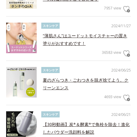
7957 view
2024/11/27
スキンケア
“薄肌さん”はユードットモイスチャーの置き
塗りがおすすめです！
36583 view
2024/06/25
スキンケア
夏のざらつき・ごわつきを脱ぎ捨てよう。ク
リーンエンス
4693 view
2024/06/21
スキンケア
【30秒動画】炭*＆酵素*で角栓を除去！進化
したパウダー洗顔料を解説