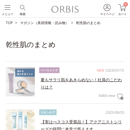
0
メニュー
検索
マイページ
カート
TOP
マガジン（美容情報・読み物）
乾性肌のまとめ
乾性肌のまとめ
NEW
2026/07/15
ベースメイク
夏もサラリ肌をあきらめない！社員のこだわ
りは？
8486 view
2025/06/30
スキンケア
【実はべスコス受賞品！】アクアニストシリ
ーズの疑問に本音で答えます