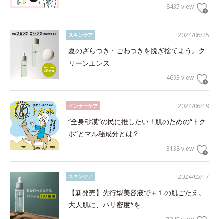
8435 view
2024/06/25
スキンケア
夏のざらつき・ごわつきを脱ぎ捨てよう。ク
リーンエンス
4693 view
2024/06/19
インナーケア
“全身砂漠”の民に推したい！肌のための“トク
ホ”とマル秘成分とは？
3138 view
2024/05/17
スキンケア
【新発売】先行型美容液で＋１の肌ごたえ。
大人肌に、ハリ密度*を