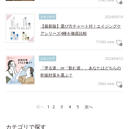
7245 view
2024/05/16
スキンケア
【最新版】選び方チャート付！エイジングケ
アシリーズ4種を徹底比較
71583 view
2024/04/12
スキンケア
「塗る派」or「飲む派」。あなたはどちらの
乾燥対策を選ぶ？
2662 view
前へ
1
2
3
4
5
次へ
カテゴリで探す