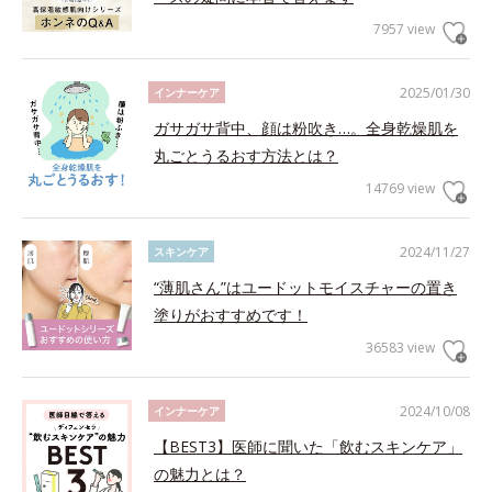
7957 view
2025/01/30
インナーケア
ガサガサ背中、顔は粉吹き…。全身乾燥肌を
丸ごとうるおす方法とは？
14769 view
2024/11/27
スキンケア
“薄肌さん”はユードットモイスチャーの置き
塗りがおすすめです！
36583 view
2024/10/08
インナーケア
【BEST3】医師に聞いた「飲むスキンケア」
の魅力とは？