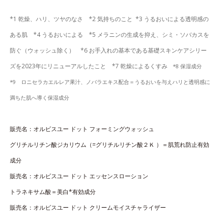
*1 乾燥、ハリ、ツヤのなさ *2 気持ちのこと *3 うるおいによる透明感の
ある肌 *4 うるおいによる *5 メラニンの生成を抑え、シミ・ソバカスを
防ぐ（ウォッシュ除く） *6 お手入れの基本である基礎スキンケアシリー
ズを2023年にリニューアルしたこと *7 乾燥によるくすみ
*8 保湿成分
*9 ロニセラカエルレア果汁、ノバラエキス配合＝うるおいを与えハリと透明感に
満ちた肌へ導く保湿成分
販売名：オルビスユー ドット フォーミングウォッシュ
グリチルリチン酸ジカリウム（=グリチルリチン酸２Ｋ ）＝肌荒れ防止有効
成分
販売名：オルビスユー ドット エッセンスローション
トラネキサム酸＝美白*有効成分
販売名：オルビスユー ドット クリームモイスチャライザー