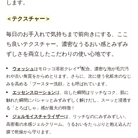
します。
＜テクスチャー＞
毎日のお手入れで気持ちまで前向きにする、ここ
ち良いテクスチャー。濃密なうるおい感とみずみ
ずしさを両立したこだわりの使い心地です。
6
ウォッシュ
はモロッコ溶岩クレイ*
配合。濃密な泡が毛穴汚
れや古い角質をからめとります。さらに、次に使う化粧水のなじ
みを高める「ブースター洗顔」とも呼ばれています。
エッセンスローション
は、出した瞬間はリッチなコク、肌に
触れた瞬間にパシャッとみずみずしく解けだし、スーッと浸透す
る「とろぱしゃ」感が最大の特徴！
ジェルモイスチャライザー
は、リッチなのにみずみずしい、
高密着の水感ジェルクリーム。うるおいをたっぷりと抱え込んだ
膜で乾燥から守ります。