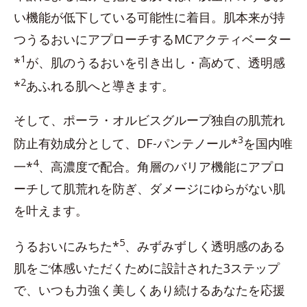
い機能が低下している可能性に着目。肌本来が持
つうるおいにアプローチするMCアクティベーター
1
*
が、肌のうるおいを引き出し・高めて、透明感
2
*
あふれる肌へと導きます。
そして、ポーラ・オルビスグループ独自の肌荒れ
3
防止有効成分として、DF-パンテノール*
を国内唯
4
一*
、高濃度で配合。角層のバリア機能にアプロ
ーチして肌荒れを防ぎ、ダメージにゆらがない肌
を叶えます。
5
うるおいにみちた*
、みずみずしく透明感のある
肌をご体感いただくために設計された3ステップ
で、いつも力強く美しくあり続けるあなたを応援