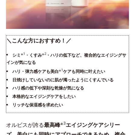
＼こんな方におすすめ！／
1
2
シミ
*
・くすみ
*
・ハリの低下など、複合的なエイジングサ
インが気になる
1
ハリ・弾力感ケアも美白
*
ケアも同時に叶えたい
日焼けしていないのに肌が濁ったようにくすんでいる
ハリ感の低下や深刻な乾燥が気になる
本格的なエイジングケアをしたい
リッチな保湿感を求めたい
3
オルビスが誇る
最高峰
*
エイジングケアシリー
ズ
。
美白にも同時にアプローチできるため、複合