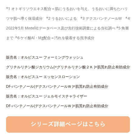
*1 オトギリソウエキス配合＝肌にうるおいを与え、うるおいに満ちたハリ
ツヤ肌へ導く保湿成分 *2 うるおいによる *3 デクスパンテノールW *4
2022年5月 Mintel社データベース及び先行技術調査による当社調べ *5 角層
まで *6 ケイ酸Al・Mg配合＝汚れを吸着する洗浄成分
販売名：オルビスユー フォーミングウォッシュ
グリチルリチン酸ジカリウム(=グリチルリチン酸２Ｋ )=肌荒れ防止有効成分
販売名：オルビスユー エッセンスローション
DF-パンテノール(デクスパンテノールＷ )=肌荒れ防止有効成分
販売名：オルビスユー ジェルモイスチャライザー
DF-パンテノール(デクスパンテノールＷ )=肌荒れ防止有効成分