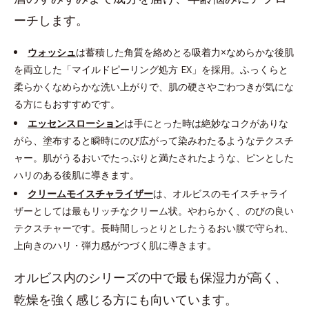
ーチします。
ウォッシュ
は蓄積した角質を絡めとる吸着力×なめらかな後肌
を両立した「マイルドピーリング処方 EX」を採用。ふっくらと
柔らかくなめらかな洗い上がりで、肌の硬さやごわつきが気にな
る方にもおすすめです。
エッセンスローション
は手にとった時は絶妙なコクがありな
がら、塗布すると瞬時にのび広がって染みわたるようなテクスチ
ャー。肌がうるおいでたっぷりと満たされたような、ピンとした
ハリのある後肌に導きます。
クリームモイスチャライザー
は、オルビスのモイスチャライ
ザーとしては最もリッチなクリーム状。やわらかく、のびの良い
テクスチャーです。長時間しっとりとしたうるおい膜で守られ、
上向きのハリ・弾力感がつづく肌に導きます。
オルビス内のシリーズの中で最も保湿力が高く、
乾燥を強く感じる方にも向いています。