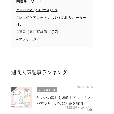
関連キーワード
#HELENAS(へレナス) (18)
#レッグケアコットンおやすみ用サポーター
(1)
#健康（専門家監修） (27)
#マッサージ (9)
週間人気記事ランキング
2024/03/18
ライフスタイル
リンパの流れを図解！正しいリン
パマッサージでむくみを解消
1833897 view