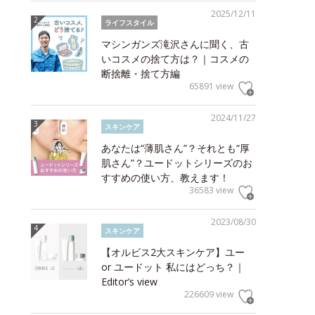
2025/12/11
ライフスタイル
マシンガンズ滝沢さんに聞く、古
いコスメの捨て方は？｜コスメの
断捨離・捨て方編
65891 view
2024/11/27
スキンケア
あなたは“薄肌さん”？それとも“厚
肌さん”？ユードットシリーズのお
すすめの使い方、教えます！
36583 view
2023/08/30
スキンケア
【オルビス2大スキンケア】ユー
or ユードット 私にはどっち？｜
Editor’s view
226609 view