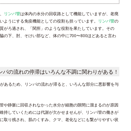
、
リンパ管
は体内の水分の回収路として機能していますが、老廃
いようにする免疫機能としての役割も担っています。
リンパ管
の
質がろ過され、「関所」のような役割を果たしています。その
の下、肘、そけい部など、体の中に700〜800ほどあると言わ
ンパの流れの停滞はいろんな不調に関わりがある！
があるため、リンパの流れが滞ると、いろんな部分に悪影響を与
管や静脈に回収されなかった水分が細胞の隙間に溜まるのが原因
維持していくためには代謝が欠かせませんが、リンパ管の働きが
に取り残され、肌のくすみ、クマ、老化などにも繋がりやすい状