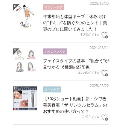
2025/12/25
インナーケア
年末年始も体型キープ！休み明け
の“ドキッ”を防ぐ3つのヒント｜美
容のプロに聞いてみました！
10467 view
2021/08/11
ポイントメイク
フェイスタイプの基本｜“似合う”が
見つかる16種類の顔印象
238957 view
2025/08/22
スキンケア
【30秒ショート動画】新・シワ改
善美容液「ザ リンクルセラム」の
おすすめの使い方って？
5411 view