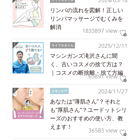
2024/03/18
リンパの流れを図解！正しい
リンパマッサージでむくみを
解消
1833897 view
2025/12/11
ライフスタイル
マシンガンズ滝沢さんに聞
く、古いコスメの捨て方は？
｜コスメの断捨離・捨て方編
65891 view
2024/11/27
スキンケア
あなたは“薄肌さん”？それと
も“厚肌さん”？ユードットシリ
ーズのおすすめの使い方、教
えます！
36583 view