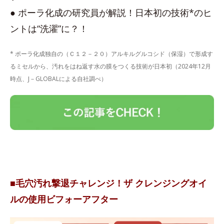
● ポーラ化成の研究員が解説！日本初の技術*のヒ
ントは“洗濯”に？！
* ポーラ化成独自の（Ｃ１２－２０）アルキルグルコシド（保湿）で形成す
るミセルから、汚れをはね返す水の膜をつくる技術が日本初（2024年12月
時点、J－GLOBALによる自社調べ）
■毛穴汚れ撃退チャレンジ！ザ クレンジングオイ
ルの使用ビフォーアフター