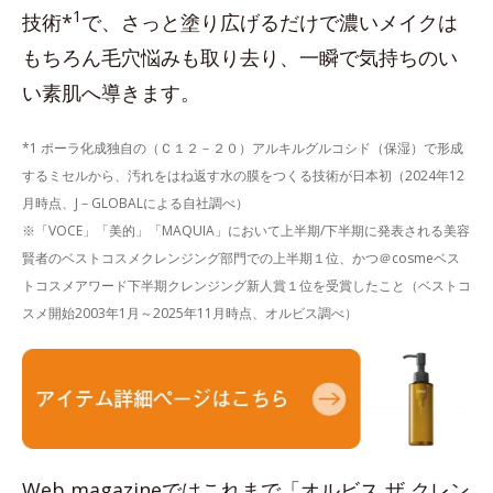
1
技術*
で、さっと塗り広げるだけで濃いメイクは
もちろん毛穴悩みも取り去り、一瞬で気持ちのい
い素肌へ導きます。
*1 ポーラ化成独自の（Ｃ１２－２０）アルキルグルコシド（保湿）で形成
するミセルから、汚れをはね返す水の膜をつくる技術が日本初（2024年12
月時点、J－GLOBALによる自社調べ）
※「VOCE」「美的」「MAQUIA」において上半期/下半期に発表される美容
賢者のベストコスメクレンジング部門での上半期１位、かつ＠cosmeベス
トコスメアワード下半期クレンジング新人賞１位を受賞したこと（ベストコ
スメ開始2003年1月～2025年11月時点、オルビス調べ）
Web magazineではこれまで「オルビス ザ クレン