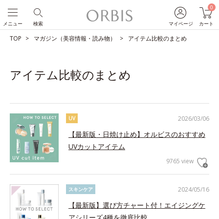
0
メニュー
検索
マイページ
カート
TOP
マガジン（美容情報・読み物）
アイテム比較のまとめ
アイテム比較のまとめ
2026/03/06
UV
【最新版・日焼け止め】オルビスのおすすめ
UVカットアイテム
9765 view
2024/05/16
スキンケア
【最新版】選び方チャート付！エイジングケ
アシリーズ4種を徹底比較