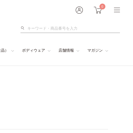
0
検
索
食品）
ボディウェア
店舗情報
マガジン