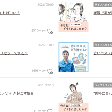
2026/05/09
ライフスタイ
アすればいい？
老眼で眉が
2510 view
2026/01/09
ライフスタイ
リセットできる？
古いコスメ
1691 view
2025/12/10
ライフスタイ
ズレ”が引き起こす悩み
“骨格に合
319 view