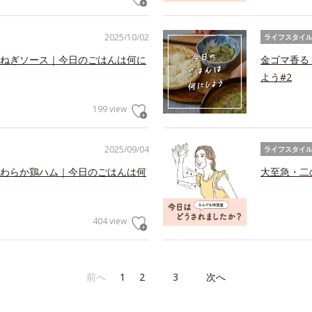
2025/10/02
ライフスタイ
ねぎソース｜今日のごはんは何に
金ゴマ香る
よう#2
199 view
2025/09/04
ライフスタイ
わらか鶏ハム｜今日のごはんは何
大至急・二
404 view
前へ
1
2
3
次へ