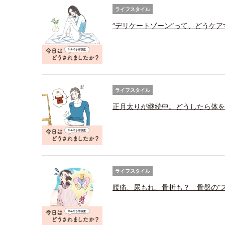
ライフスタイル
“デリケートゾーン”って、どうケ
ライフスタイル
正月太りが継続中。どうしたら体を
ライフスタイル
腰痛、尿もれ、骨折も？ 骨盤の“