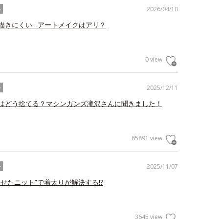
2026/04/10
ル
描きにくい…アートメイクはアリ？
0 view
2025/12/11
ル
はどう捨てる？マシンガンズ滝沢さんに聞きました！
65891 view
2025/11/07
ル
わせたニット”で着太りが解決する!?
3645 view