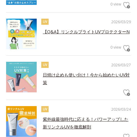
0 view
2026/03/29
UV
【Q&A】リンクルブライトUVプロテクターN
0 view
2026/03/27
UV
日焼け止めも使い分け！今から始めたいUV対
策
2026/03/24
UV
紫外線最強時代に応える！パワーアップした
新リンクルUVを徹底解剖