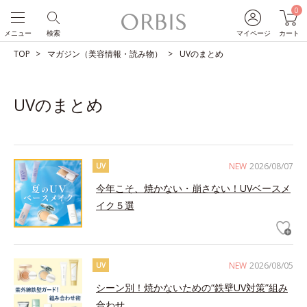
0
メニュー
検索
マイページ
カート
TOP
マガジン（美容情報・読み物）
UVのまとめ
UVのまとめ
NEW
2026/08/07
UV
今年こそ、焼かない・崩さない！UVベースメ
イク５選
NEW
2026/08/05
UV
シーン別！焼かないための“鉄壁UV対策”組み
合わせ