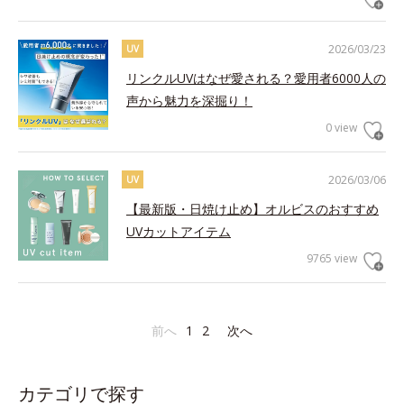
2026/03/23
UV
リンクルUVはなぜ愛される？愛用者6000人の
声から魅力を深掘り！
0 view
2026/03/06
UV
【最新版・日焼け止め】オルビスのおすすめ
UVカットアイテム
9765 view
前へ
1
2
次へ
カテゴリで探す