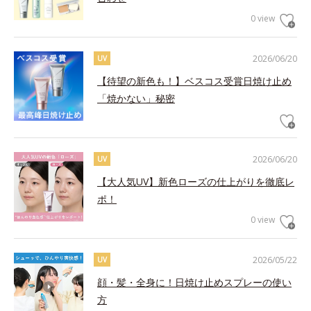
0 view
2026/06/20
UV
【待望の新色も！】ベスコス受賞日焼け止め
「焼かない」秘密
2026/06/20
UV
【大人気UV】新色ローズの仕上がりを徹底レ
ポ！
0 view
2026/05/22
UV
顔・髪・全身に！日焼け止めスプレーの使い
方