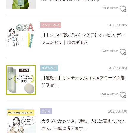
1208 view
2024/03/05
インナーケア
【トクホの”飲む”スキンケア】オルビス ディ
フェンセラ｜10のギモン
7409 view
2024/03/04
スキンケア
【速報！】サステナブルコスメアワード２部
門受賞！
2404 view
2024/01/30
ボディ
カラダのかさつき、薄毛…人には言えないお
悩み、一緒に考えます！