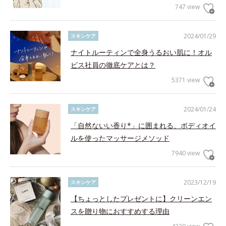
747 view
2024/01/29
スキンケア
ナイトルーティンで全身うるおい肌に！オル
ビス社員の徹底ケアとは？
5371 view
2024/01/24
スキンケア
「自然ないい香り*」に囲まれる、ボディオイ
ルを使ったマッサージメソッド
7940 view
2023/12/19
スキンケア
【ちょっとしたプレゼントに】クリーンエン
スを贈り物におすすめする理由