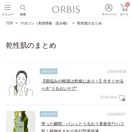
0
メニュー
検索
マイページ
カート
TOP
マガジン（美容情報・読み物）
乾性肌のまとめ
乾性肌のまとめ
2024/04/08
スキンケア
【肌悩みの根源は乾燥にあり！】今すぐやる
べき“うるおいケア”
2143 view
2024/03/21
スキンケア
塗った瞬間、パンッとうるおう美発光*1ハリ
肌！植物生まれの先行型美容液