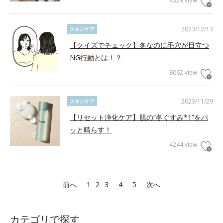
4329 view
2023/12/13
スキンケア
【クイズでチェック】冬なのに毛穴が目立つ
NG行動とは！？
8062 view
2023/11/29
スキンケア
【リセット浄化ケア】肌の“冬ぐすみ*1”をパ
ッと晴らす！
4244 view
前へ
1
2
3
4
5
次へ
カテゴリで探す