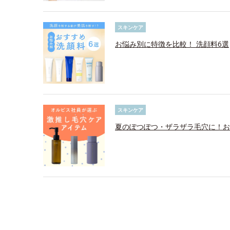
スキンケア
お悩み別に特徴を比較！ 洗顔料6選
スキンケア
夏のぽつぽつ・ザラザラ毛穴に！お