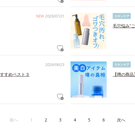
NEW
2026/07/21
スキンケア
毛穴悩み”
2026/06/23
スキンケア
すすめベスト３
【噂の商品
前へ
1
2
3
4
5
6
次へ