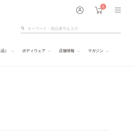
0
検
索
食品）
ボディウェア
店舗情報
マガジン