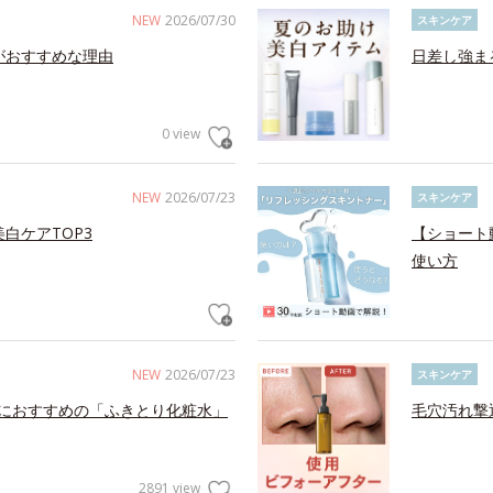
NEW
2026/07/30
スキンケア
がおすすめな理由
日差し強ま
0 view
NEW
2026/07/23
スキンケア
白ケアTOP3
【ショート
使い方
NEW
2026/07/23
スキンケア
におすすめの「ふきとり化粧水」
毛穴汚れ撃
2891 view