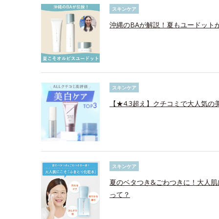
スキンケア
沖縄のBAが解説！夏もユードット
スキンケア
【★4.3超え】クチコミで大人気の美
スキンケア
夏のベタつき&ごわつきに！大人肌
って？