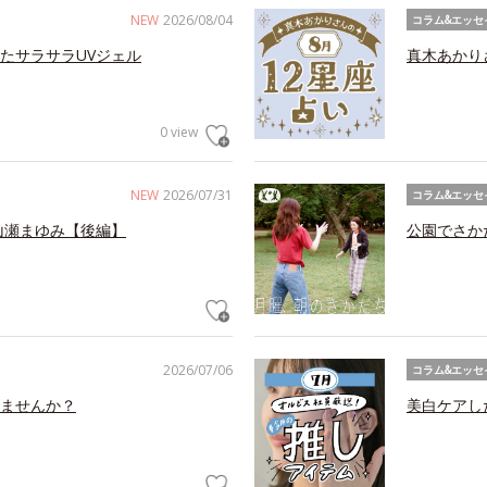
NEW
2026/08/04
コラム&エッセ
たサラサラUVジェル
真木あかり
0 view
NEW
2026/07/31
コラム&エッセ
山瀬まゆみ【後編】
公園でさか
2026/07/06
コラム&エッセ
ませんか？
美白ケアし