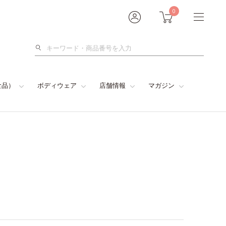
0
検
索
食品）
ボディウェア
店舗情報
マガジン