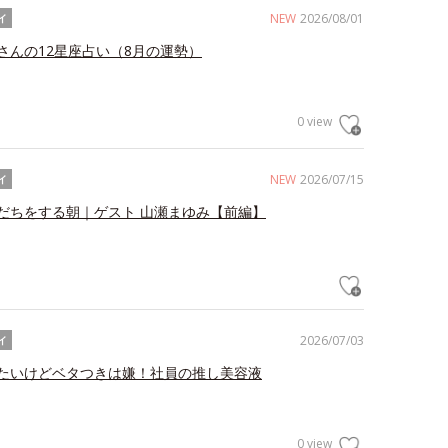
NEW
2026/08/01
イ
さんの12星座占い（8月の運勢）
0 view
NEW
2026/07/15
イ
だちをする朝｜ゲスト 山瀬まゆみ【前編】
2026/07/03
イ
たいけどベタつきは嫌！社員の推し美容液
0 view