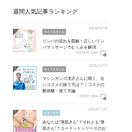
週間人気記事ランキング
2024/03/18
ライフスタイル
リンパの流れを図解！正しいリン
パマッサージでむくみを解消
1833897 view
2025/12/11
ライフスタイル
マシンガンズ滝沢さんに聞く、古
いコスメの捨て方は？｜コスメの
断捨離・捨て方編
65891 view
2024/11/27
スキンケア
あなたは“薄肌さん”？それとも“厚
肌さん”？ユードットシリーズのお