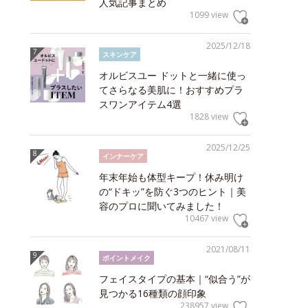
人気記事まとめ
1099 view
2025/12/18
スキンケア
オルビスユー ドットと一緒に使っ
てさらなる美肌に！おすすめプラ
スワンアイテム4選
1828 view
2025/12/25
インナーケア
年末年始も体型キープ！休み明け
の“ドキッ”を防ぐ3つのヒント｜美
容のプロに聞いてみました！
10467 view
2021/08/11
ポイントメイク
フェイスタイプの基本｜“似合う”が
見つかる16種類の顔印象
238957 view