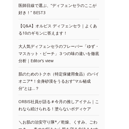
医師目線で選ぶ、“ディフェンセラのここが
好き！” BEST3
【Q&A】オルビス ディフェンセラ｜よくあ
る10のギモンに答えます！
大人気ディフェンセラのフレーバー「ゆず・
マスカット・ピーチ」３つの味の違いを徹底
分析｜Editor’s view
肌のためのトクホ（特定保健用食品）のパイ
オニア*！全身砂漠をうるおす”マル秘成
分”とは…？
ORBIS社員が語る＃今月の推しアイテム｜こ
れなら続けられる！塗らないボディケア
＼お肌の治安守り隊*／乾燥、くすみ、ごわ