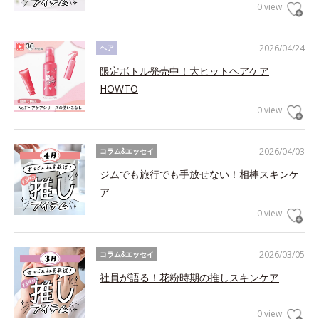
0 view
2026/04/24
ヘア
限定ボトル発売中！大ヒットヘアケア
HOWTO
0 view
2026/04/03
コラム&エッセイ
ジムでも旅行でも手放せない！相棒スキンケ
ア
0 view
2026/03/05
コラム&エッセイ
社員が語る！花粉時期の推しスキンケア
0 view