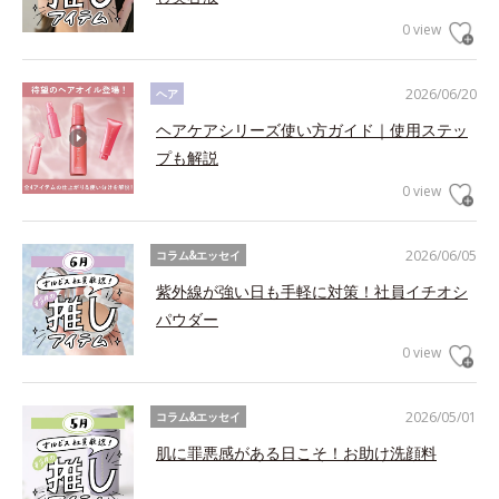
0 view
2026/06/20
ヘア
ヘアケアシリーズ使い方ガイド｜使用ステッ
プも解説
0 view
2026/06/05
コラム&エッセイ
紫外線が強い日も手軽に対策！社員イチオシ
パウダー
0 view
2026/05/01
コラム&エッセイ
肌に罪悪感がある日こそ！お助け洗顔料