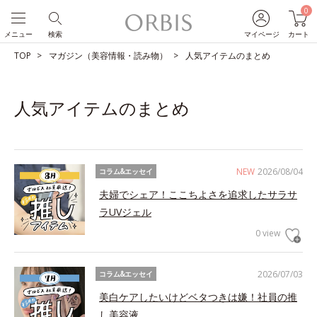
0
メニュー
検索
マイページ
カート
TOP
マガジン（美容情報・読み物）
人気アイテムのまとめ
人気アイテムのまとめ
NEW
2026/08/04
コラム&エッセイ
夫婦でシェア！ここちよさを追求したサラサ
ラUVジェル
0 view
2026/07/03
コラム&エッセイ
美白ケアしたいけどベタつきは嫌！社員の推
し美容液