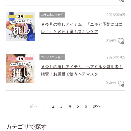
2026/02/05
コラム&エッセイ
＃今月の推しアイテム｜「ニキビ予防にはコ
レ！」と迷わず選ぶスキンケア
0 view
2026/01/05
コラム&エッセイ
＃今月の推しアイテム｜ヘアミルク愛用者も
絶賛！お風呂で使うヘアマスク
0 view
前へ
1
2
3
4
5
6
次へ
カテゴリで探す