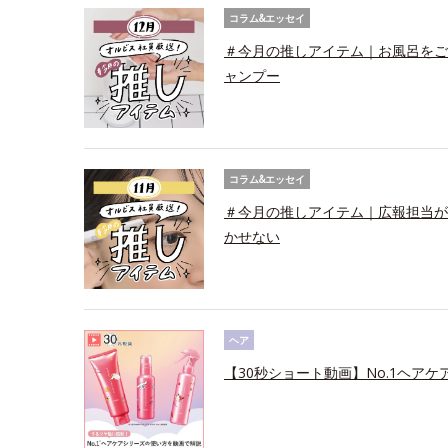
コラム&エッセイ
＃今月の推しアイテム｜お風呂をご
ャンプー
コラム&エッセイ
＃今月の推しアイテム｜広報担当が
かせない
ヘア
【30秒ショート動画】No.1ヘアケ