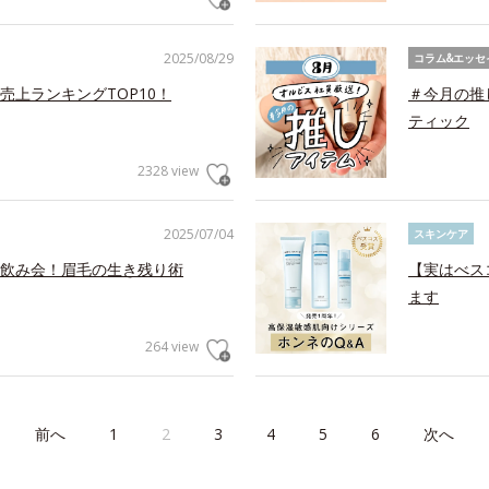
2025/08/29
コラム&エッセ
上ランキングTOP10！
＃今月の推
ティック
2328 view
2025/07/04
スキンケア
飲み会！眉毛の生き残り術
【実はべス
ます
264 view
前へ
1
2
3
4
5
6
次へ