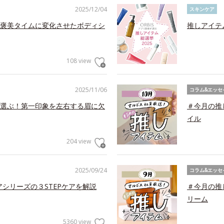
2025/12/04
スキンケア
褒美タイムに変化させたボディシ
推しアイテ
108 view
2025/11/06
コラム&エッセ
選ぶ！第一印象を左右する眉に欠
＃今月の推
イル
204 view
2025/09/24
コラム&エッセ
アシリーズの３STEPケアを解説
＃今月の推
リーム
5360 view