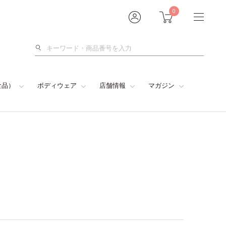
0
検
索
食品）
ボディウェア
店舗情報
マガジン