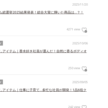
2025/11/20
ム総選挙2025結果発表！総合大賞に輝いた商品は…？！
4271 view
2025/10/06
イ
しアイテム｜香水好き社員が選んだ！自然に香るボディオ
250 view
2025/09/05
イ
しアイテム｜仕事に子育て…多忙な社員が開発！1品6役ク
242 view