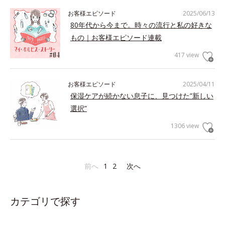
お客様エピソード
2025/06/13
80年代から今まで。時々の流行と私の好きな
もの｜お客様エピソード連載
417 view
お客様エピソード
2025/04/11
保湿ケアが続かない息子に、見つけた”新しい
選択”
1306 view
前へ
1
2
次へ
カテゴリで探す