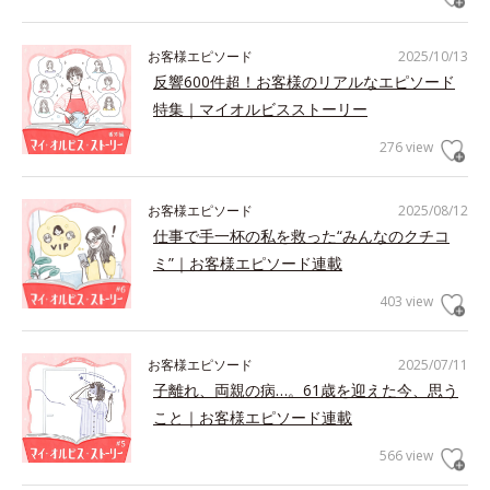
お客様エピソード
2025/10/13
反響600件超！お客様のリアルなエピソード
特集｜マイオルビスストーリー
276 view
お客様エピソード
2025/08/12
仕事で手一杯の私を救った“みんなのクチコ
ミ”｜お客様エピソード連載
403 view
お客様エピソード
2025/07/11
子離れ、両親の病…。61歳を迎えた今、思う
こと｜お客様エピソード連載
566 view