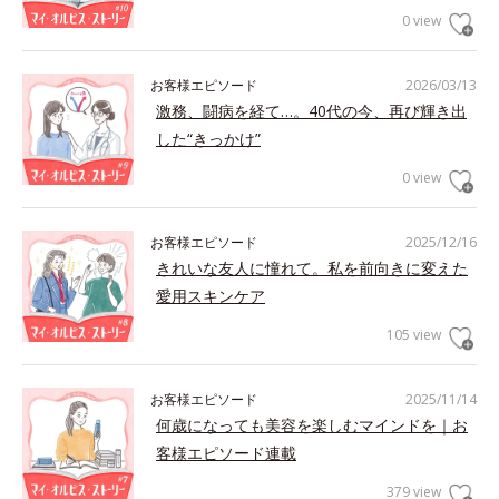
0 view
お客様エピソード
2026/03/13
激務、闘病を経て…。40代の今、再び輝き出
した“きっかけ”
0 view
お客様エピソード
2025/12/16
きれいな友人に憧れて。私を前向きに変えた
愛用スキンケア
105 view
お客様エピソード
2025/11/14
何歳になっても美容を楽しむマインドを｜お
客様エピソード連載
379 view