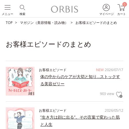
0
メニュー
検索
マイページ
カート
TOP
マガジン（美容情報・読み物）
お客様エピソードのまとめ
お客様エピソードのまとめ
お客様エピソード
NEW
2026/07/17
体の中からのケアが大切と知り…ストックす
る美容ゼリー
903 view
お客様エピソード
2026/05/12
”生き方は顔に出る”。その言葉で変わった肌
と人生