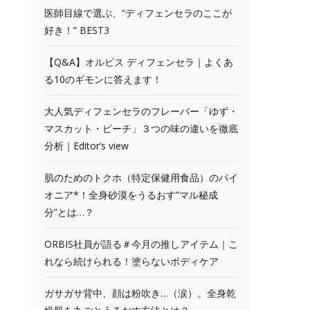
医師目線で選ぶ、“ディフェンセラのここが
好き！” BEST3
【Q&A】オルビス ディフェンセラ｜よくあ
る10のギモンに答えます！
大人気ディフェンセラのフレーバー「ゆず・
マスカット・ピーチ」３つの味の違いを徹底
分析｜Editor’s view
肌のためのトクホ（特定保健用食品）のパイ
オニア*！全身砂漠をうるおす”マル秘成
分”とは…？
ORBIS社員が語る＃今月の推しアイテム｜こ
れなら続けられる！塗らないボディケア
ガサガサ背中、顔は粉吹き…（涙）。全身乾