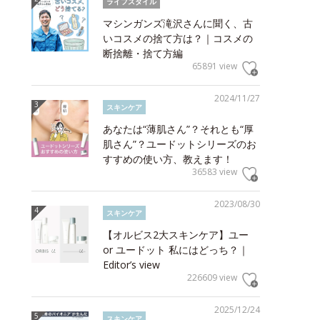
ライフスタイル
マシンガンズ滝沢さんに聞く、古
いコスメの捨て方は？｜コスメの
断捨離・捨て方編
65891 view
2024/11/27
スキンケア
あなたは“薄肌さん”？それとも“厚
肌さん”？ユードットシリーズのお
すすめの使い方、教えます！
36583 view
2023/08/30
スキンケア
【オルビス2大スキンケア】ユー
or ユードット 私にはどっち？｜
Editor’s view
226609 view
2025/12/24
スキンケア