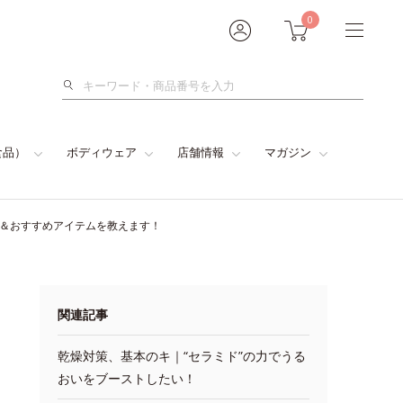
0
検
索
食品）
ボディウェア
店舗情報
マガジン
法＆おすすめアイテムを教えます！
関連記事
乾燥対策、基本のキ｜“セラミド”の力でうる
おいをブーストしたい！