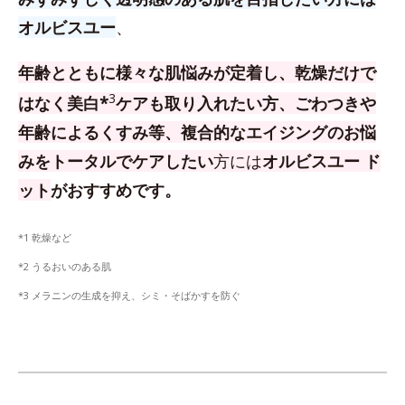
オルビスユー
、
年齢とともに様々な肌悩みが定着し、乾燥だけで
3
はなく美白*
ケアも取り入れたい方、
ごわつきや
年齢によるくすみ等、複合的なエイジングのお悩
みをトータルでケアしたい
方
には
オルビスユー ド
ット
がおすすめです。
*1 乾燥など
*2 うるおいのある肌
*3 メラニンの生成を抑え、シミ・そばかすを防ぐ