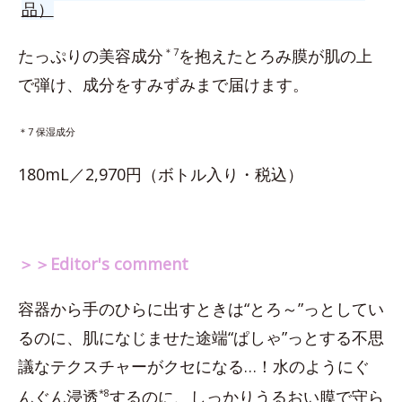
品）
たっぷりの美容成分
＊7
を抱えたとろみ膜が肌の上
で弾け、成分をすみずみまで届けます。
＊7 保湿成分
180mL／2,970円（ボトル入り・税込）
＞＞Editor's comment
容器から手のひらに出すときは“とろ～”っとしてい
るのに、肌になじませた途端“ぱしゃ”っとする不思
議なテクスチャーがクセになる…！水のようにぐ
んぐん浸透
*8
するのに、しっかりうるおい膜で守ら