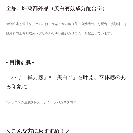
全品、医薬部外品（美白有効成分配合※）
※化粧水と保湿クリームにはトラネキサム酸（美白有効成分）を配合。洗顔料には
肌荒れ防止有効成分（グリチルリチン酸ジカリウム）を配合しています。
- 目指す肌 -
「ハリ・弾力感」×「美白*¹」を叶え、立体感のあ
る印象に
*メラニンの生成を抑え、シミ・ソバカスを防ぐ
＼こんな方におすすめ！／