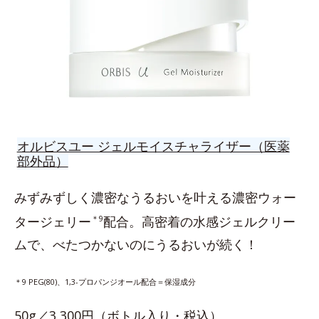
オルビスユー ジェルモイスチャライザー（医薬
部外品）
みずみずしく濃密なうるおいを叶える濃密ウォー
タージェリー
＊9
配合。高密着の水感ジェルクリー
ムで、べたつかないのにうるおいが続く！
＊9 PEG(80)、1,3-プロパンジオール配合＝保湿成分
50g／3,300円（ボトル入り・税込）