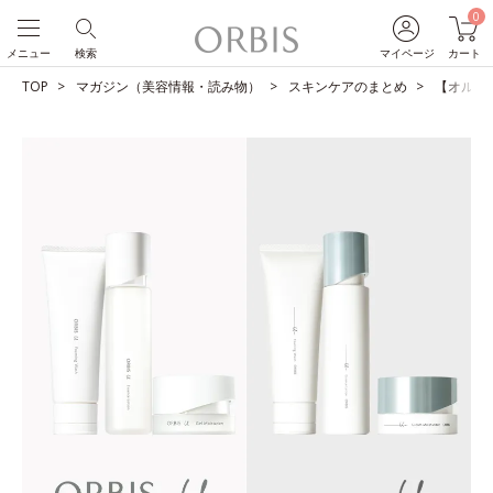
0
メニュー
検索
マイページ
カート
TOP
マガジン（美容情報・読み物）
スキンケアのまとめ
【オルビス