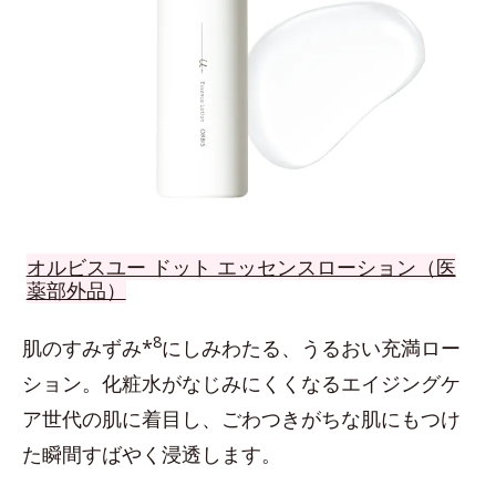
オルビスユー ドット エッセンスローション（医
薬部外品）
8
肌のすみずみ*
にしみわたる、うるおい充満ロー
ション。化粧水がなじみにくくなるエイジングケ
ア世代の肌に着目し、ごわつきがちな肌にもつけ
た瞬間すばやく浸透します。