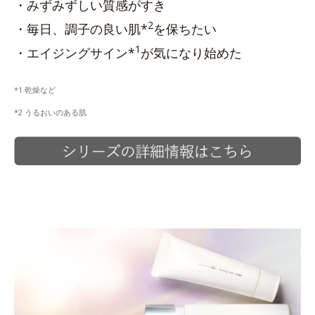
・みずみずしい質感がすき
2
・毎日、調子の良い肌*
を保ちたい
1
・エイジングサイン*
が気になり始めた
*1 乾燥など
*2 うるおいのある肌