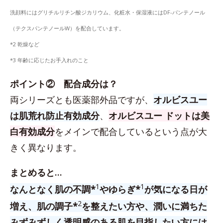
洗顔料にはグリチルリチン酸ジカリウム、化粧水・保湿液にはDF-パンテノール
（テクスパンテノールW）を配合しています。
*2 乾燥など
*3 年齢に応じたお手入れのこと
ポイント② 配合成分は？
両シリーズとも医薬部外品ですが、
オルビスユー
は肌荒れ防止有効成分
、
オルビスユー ドットは美
白有効成分
をメインで配合しているという点が大
きく異なります。
まとめると…
1
1
なんとなく肌の不調*
やゆらぎ*
が気になる日が
2
増え、肌の調子*
を整えたい方や、潤いに満ちた
みずみずしく透明感のある肌を目指したい方には