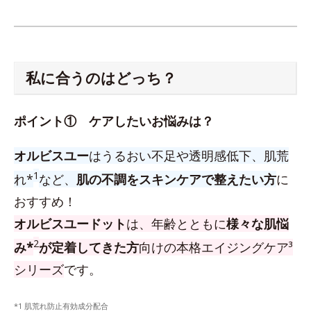
私に合うのはどっち？
ポイント① ケアしたいお悩みは？
オルビスユー
はうるおい不足や透明感低下、肌荒
1
れ*
など、
肌の不調をスキンケアで整えたい方
に
おすすめ！
オルビスユードット
は、年齢とともに
様々な肌悩
2
み*
が定着してきた方
向けの本格エイジングケア³
シリーズ
です。
*1 肌荒れ防止有効成分配合