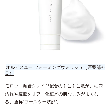
オルビスユー フォーミングウォッシュ（医薬部外
品）
モロッコ溶岩クレイ
＊5
配合のもこもこ泡が、毛穴
汚れや皮脂をオフ。化粧水の肌なじみがよくな
る、通称“ブースター洗顔”。