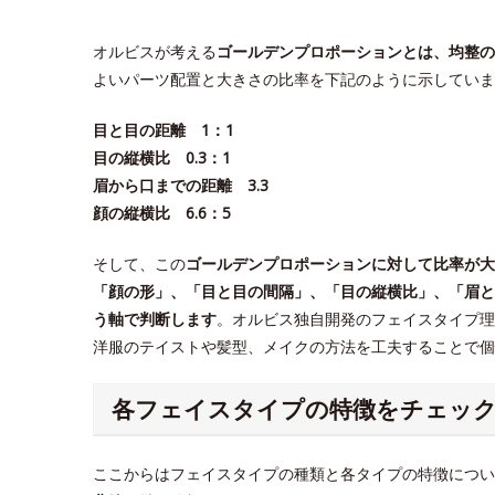
オルビスが考える
ゴールデンプロポーションとは、均整の
よいパーツ配置と大きさの比率を下記のように示していま
目と目の距離 1：1
目の縦横比 0.3：1
眉から口までの距離 3.3
顔の縦横比 6.6：5
そして、この
ゴールデンプロポーションに対して比率が大
「顔の形」、「目と目の間隔」、「目の縦横比」、「眉と
う軸で判断します
。オルビス独自開発のフェイスタイプ理
洋服のテイストや髪型、メイクの方法を工夫することで
各フェイスタイプの特徴をチェッ
ここからはフェイスタイプの種類と各タイプの特徴につい