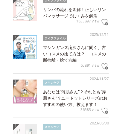
ライフスタイル
リンパの流れを図解！正しいリン
パマッサージでむくみを解消
1833897 view
2025/12/11
ライフスタイル
マシンガンズ滝沢さんに聞く、古
いコスメの捨て方は？｜コスメの
断捨離・捨て方編
65891 view
2024/11/27
スキンケア
あなたは“薄肌さん”？それとも“厚
肌さん”？ユードットシリーズのお
すすめの使い方、教えます！
36583 view
2023/08/30
スキンケア