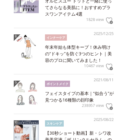
オルビスユー ドットと一緒に使っ
てさらなる美肌に！おすすめプラ
スワンアイテム4選
1828 view
2025/12/25
インナーケア
年末年始も体型キープ！休み明け
の“ドキッ”を防ぐ3つのヒント｜美
容のプロに聞いてみました！
10467 view
2021/08/11
ポイントメイク
フェイスタイプの基本｜“似合う”が
見つかる16種類の顔印象
238957 view
2025/08/22
スキンケア
【30秒ショート動画】新・シワ改
善美容液「ザ リンクルセラム」の