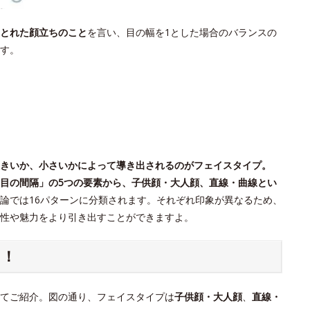
とれた顔立ちのこと
を言い、目の幅を1とした場合のバランスの
す。
きいか、小さいかによって導き出されるのがフェイスタイプ。
目の間隔」の5つの要素から、子供顔・大人顔、直線・曲線とい
論では16パターンに分類されます。それぞれ印象が異なるため、
個性や魅力をより引き出すことができますよ。
ク！
てご紹介。図の通り、フェイスタイプは
子供顔・大人顔
、
直線・