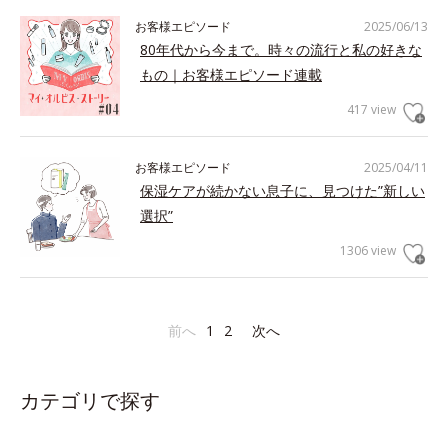
お客様エピソード
2025/06/13
80年代から今まで。時々の流行と私の好きな
もの｜お客様エピソード連載
417 view
お客様エピソード
2025/04/11
保湿ケアが続かない息子に、見つけた”新しい
選択”
1306 view
前へ
1
2
次へ
カテゴリで探す