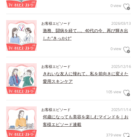
0 view
お客様エピソード
2026/03/13
激務、闘病を経て…。40代の今、再び輝き出
した“きっかけ”
0 view
お客様エピソード
2025/12/16
きれいな友人に憧れて。私を前向きに変えた
愛用スキンケア
105 view
お客様エピソード
2025/11/14
何歳になっても美容を楽しむマインドを｜お
客様エピソード連載
379 view