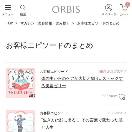
0
メニュー
検索
マイページ
カート
TOP
マガジン（美容情報・読み物）
お客様エピソードのまとめ
お客様エピソードのまとめ
お客様エピソード
NEW
2026/07/17
体の中からのケアが大切と知り…ストックす
る美容ゼリー
903 view
お客様エピソード
2026/05/12
”生き方は顔に出る”。その言葉で変わった肌
と人生