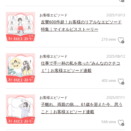
お客様エピソード
2025/10/13
反響600件超！お客様のリアルなエピソード
特集｜マイオルビスストーリー
276 view
お客様エピソード
2025/08/12
仕事で手一杯の私を救った“みんなのクチコ
ミ”｜お客様エピソード連載
403 view
お客様エピソード
2025/07/11
子離れ、両親の病…。61歳を迎えた今、思う
こと｜お客様エピソード連載
566 view