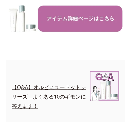
【Q&A】オルビスユードットシ
リーズ よくある10のギモンに
答えます！