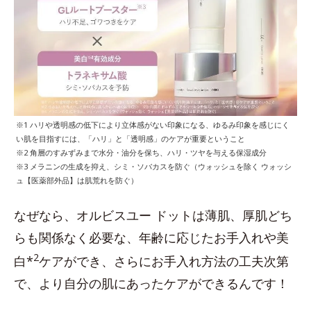
※1 ハリや透明感の低下により立体感がない印象になる、ゆるみ印象を感じにく
い肌を目指すには、「ハリ」と「透明感」のケアが重要ということ
※2 角層のすみずみまで水分・油分を保ち、ハリ・ツヤを与える保湿成分
※3 メラニンの生成を抑え、シミ・ソバカスを防ぐ（ウォッシュを除く ウォッシ
ュ【医薬部外品】は肌荒れを防ぐ）
なぜなら、オルビスユー ドットは薄肌、厚肌どち
らも関係なく必要な、年齢に応じたお手入れや美
2
白*
ケアができ、さらにお手入れ方法の工夫次第
で、より自分の肌にあったケアができるんです！