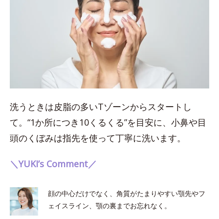
洗うときは皮脂の多いTゾーンからスタートし
て。“1か所につき10くるくる”を目安に、小鼻や目
頭のくぼみは指先を使って丁寧に洗います。
＼YUKI’s Comment／
顔の中心だけでなく、角質がたまりやすい顎先やフ
ェイスライン、顎の裏までお忘れなく。