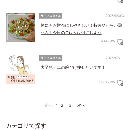
2025/09/04
ライフスタイル
体にもお財布にもやさしい！特製やわらか鶏
ハム｜今日のごはんは何にしよう
404 view
2025/07/11
ライフスタイル
大至急・二の腕だけ痩せたいです！
5178 view
前へ
1
2
3
次へ
カテゴリで探す