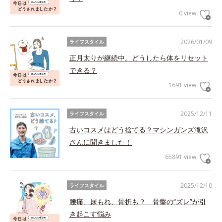
0 view
2026/01/09
ライフスタイル
正月太りが継続中。どうしたら体をリセット
できる？
1691 view
2025/12/11
ライフスタイル
古いコスメはどう捨てる？マシンガンズ滝沢
さんに聞きました！
65891 view
2025/12/10
ライフスタイル
腰痛、尿もれ、骨折も？ 骨盤の“ズレ”が引
き起こす悩み