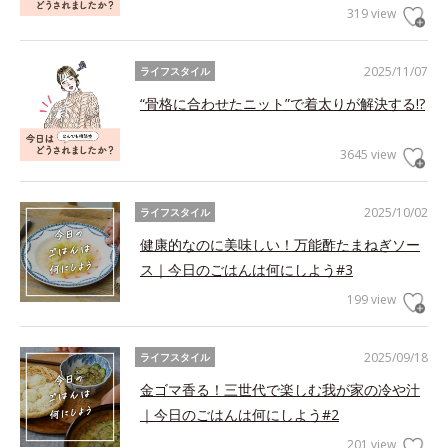
319 view
2025/11/07
ライフスタイル
“骨格に合わせたニット”で着太りが解決する!?
3645 view
2025/10/02
ライフスタイル
健康的なのに美味しい！万能酢たまねぎソー
ス｜今日のごはんは何にしよう#3
199 view
2025/09/18
ライフスタイル
金ゴマ香る！三世代で楽しむ我が家の冷や汁
｜今日のごはんは何にしよう#2
201 view