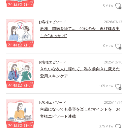
0 view
お客様エピソード
2026/03/13
激務、闘病を経て…。40代の今、再び輝き出
した“きっかけ”
0 view
お客様エピソード
2025/12/16
きれいな友人に憧れて。私を前向きに変えた
愛用スキンケア
105 view
お客様エピソード
2025/11/14
何歳になっても美容を楽しむマインドを｜お
客様エピソード連載
379 view