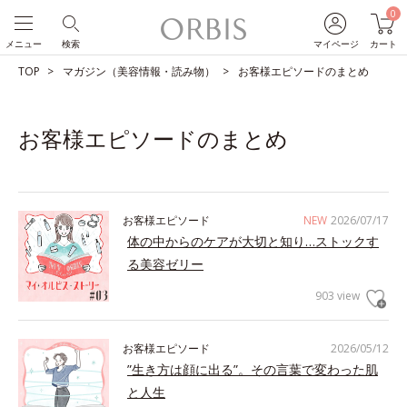
0
メニュー
検索
マイページ
カート
TOP
マガジン（美容情報・読み物）
お客様エピソードのまとめ
お客様エピソードのまとめ
お客様エピソード
NEW
2026/07/17
体の中からのケアが大切と知り…ストックす
る美容ゼリー
903 view
お客様エピソード
2026/05/12
”生き方は顔に出る”。その言葉で変わった肌
と人生