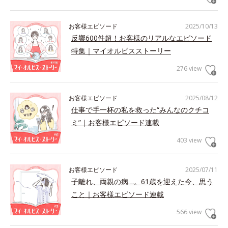
お客様エピソード
2025/10/13
反響600件超！お客様のリアルなエピソード
特集｜マイオルビスストーリー
276 view
お客様エピソード
2025/08/12
仕事で手一杯の私を救った“みんなのクチコ
ミ”｜お客様エピソード連載
403 view
お客様エピソード
2025/07/11
子離れ、両親の病…。61歳を迎えた今、思う
こと｜お客様エピソード連載
566 view