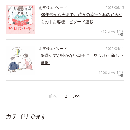
お客様エピソード
2025/06/13
80年代から今まで。時々の流行と私の好きな
もの｜お客様エピソード連載
417 view
お客様エピソード
2025/04/11
保湿ケアが続かない息子に、見つけた”新しい
選択”
1306 view
前へ
1
2
次へ
カテゴリで探す