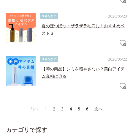
2026/06/23
スキンケア
夏のぽつぽつ・ザラザラ毛穴に！おすすめベ
スト３
2026/06/22
スキンケア
【噂の商品】シミを増やさない？美白アイテ
ム真相に迫る
前へ
1
2
3
4
5
6
次へ
カテゴリで探す