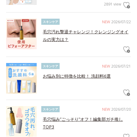
2891 view
NEW
2026/07/22
スキンケア
毛穴汚れ撃退チャレンジ！クレンジングオイ
ルの実力は？
NEW
2026/07/21
スキンケア
お悩み別に特徴を比較！ 洗顔料6選
NEW
2026/07/20
スキンケア
毛穴悩み”ごっそり”オフ！編集部ガチ推し
TOP3