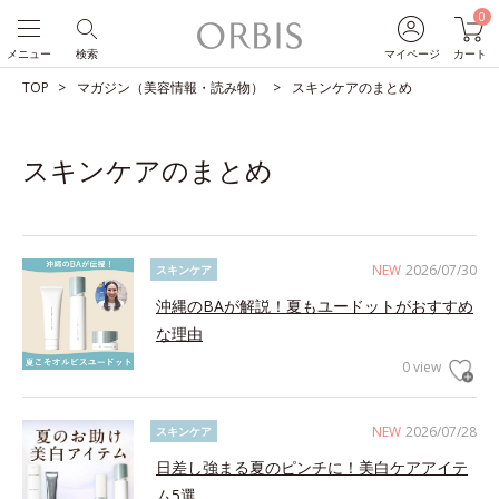
0
メニュー
検索
マイページ
カート
TOP
マガジン（美容情報・読み物）
スキンケアのまとめ
スキンケアのまとめ
NEW
2026/07/30
スキンケア
沖縄のBAが解説！夏もユードットがおすすめ
な理由
0 view
NEW
2026/07/28
スキンケア
日差し強まる夏のピンチに！美白ケアアイテ
ム5選