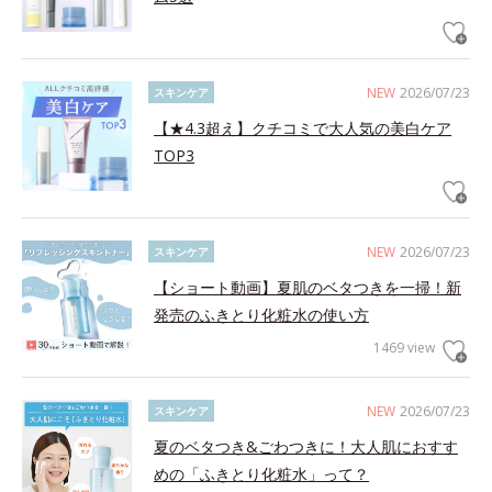
NEW
2026/07/23
スキンケア
【★4.3超え】クチコミで大人気の美白ケア
TOP3
NEW
2026/07/23
スキンケア
【ショート動画】夏肌のベタつきを一掃！新
発売のふきとり化粧水の使い方
1469 view
NEW
2026/07/23
スキンケア
夏のベタつき&ごわつきに！大人肌におすす
めの「ふきとり化粧水」って？