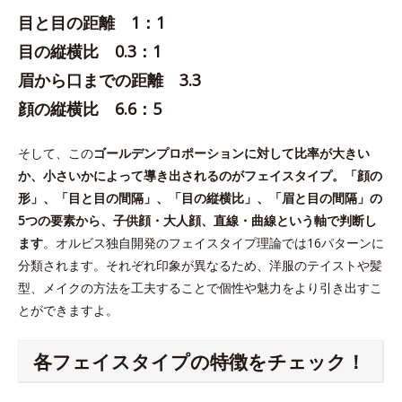
目と目の距離 1：1
目の縦横比 0.3：1
眉から口までの距離 3.3
顔の縦横比 6.6：5
そして、この
ゴールデンプロポーションに対して比率が大きい
か、小さいかによって導き出されるのがフェイスタイプ。「顔の
形」、「目と目の間隔」、「目の縦横比」、「眉と目の間隔」の
5つの要素から、子供顔・大人顔、直線・曲線という軸で判断し
ます
。オルビス独自開発のフェイスタイプ理論では16パターンに
分類されます。それぞれ印象が異なるため、洋服のテイストや髪
型、メイクの方法を工夫することで個性や魅力をより引き出すこ
とができますよ。
各フェイスタイプの特徴をチェック！