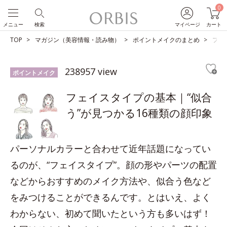
0
メニュー
検索
マイページ
カート
TOP
マガジン（美容情報・読み物）
ポイントメイクのまとめ
フェ
238957 view
ポイントメイク
フェイスタイプの基本｜“似合
う”が見つかる16種類の顔印象
パーソナルカラーと合わせて近年話題になってい
るのが、“フェイスタイプ”。顔の形やパーツの配置
などからおすすめのメイク方法や、似合う色など
をみつけることができるんです。とはいえ、よく
わからない、初めて聞いたという方も多いはず！