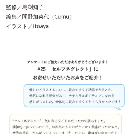
監修／馬渕知子
編集／間野加菜代（Cumu）
イラスト／itoaya