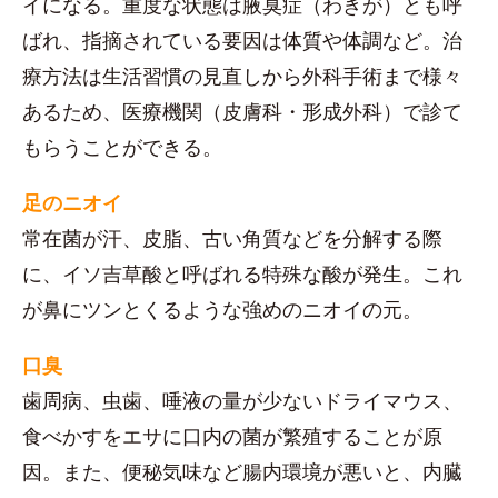
イになる。重度な状態は腋臭症（わきが）とも呼
ばれ、指摘されている要因は体質や体調など。治
療方法は生活習慣の見直しから外科手術まで様々
あるため、医療機関（皮膚科・形成外科）で診て
もらうことができる。
足のニオイ
常在菌が汗、皮脂、古い角質などを分解する際
に、イソ吉草酸と呼ばれる特殊な酸が発生。これ
が鼻にツンとくるような強めのニオイの元。
口臭
歯周病、虫歯、唾液の量が少ないドライマウス、
食べかすをエサに口内の菌が繁殖することが原
因。また、便秘気味など腸内環境が悪いと、内臓