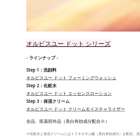
オルビスユー ドット シリーズ
- ラインナップ -
Step 1：洗顔料
オルビスユー ドット フォーミングウォッシュ
Step 2：化粧水
オルビスユー ドット エッセンスローション
Step 3：保湿クリーム
オルビスユー ドット クリームモイスチャライザー
全品、医薬部外品（美白有効成分配合※）
※化粧水と保湿クリームにはトラネキサム酸（美白有効成分）を配合。洗