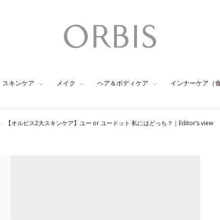
スキンケア
メイク
ヘア＆ボディケア
インナーケア（
【オルビス2大スキンケア】ユー or ユードット 私にはどっち？｜Editor’s view