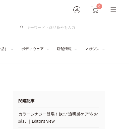
0
検
索
食品）
ボディウェア
店舗情報
マガジン
関連記事
カラーシナジー登場！飲む“透明感ケア”をお
試し ｜Editor’s view