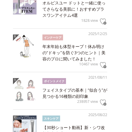
オルビスユー ドットと一緒に使っ
てさらなる美肌に！おすすめプラ
スワンアイテム4選
1828 view
2025/12/25
インナーケア
年末年始も体型キープ！休み明け
の“ドキッ”を防ぐ3つのヒント｜美
容のプロに聞いてみました！
10467 view
2021/08/11
ポイントメイク
フェイスタイプの基本｜“似合う”が
見つかる16種類の顔印象
238957 view
2025/08/22
スキンケア
【30秒ショート動画】新・シワ改