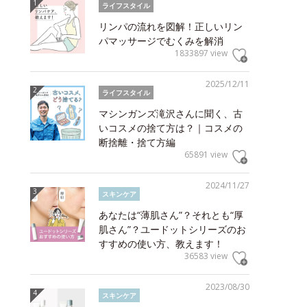
ライフスタイル
リンパの流れを図解！正しいリン
パマッサージでむくみを解消
1833897 view
2025/12/11
ライフスタイル
マシンガンズ滝沢さんに聞く、古
いコスメの捨て方は？｜コスメの
断捨離・捨て方編
65891 view
2024/11/27
スキンケア
あなたは“薄肌さん”？それとも“厚
肌さん”？ユードットシリーズのお
すすめの使い方、教えます！
36583 view
2023/08/30
スキンケア