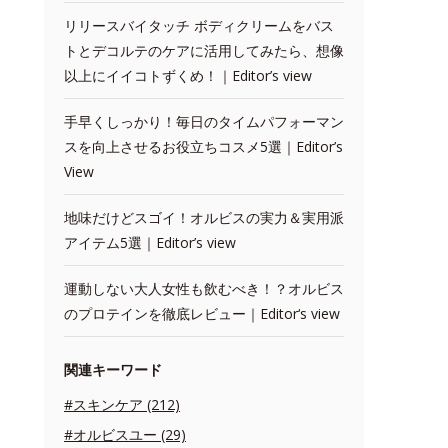
リリースバイタッチ ボディクリームをバス
トとデコルテのケアに活用してみたら、想像
以上にイイコトずくめ！｜Editor’s view
手早くしっかり！毎日のタイムパフォーマン
スを向上させるお役立ちコスメ5選｜Editor’s
View
地味だけどスゴイ！オルビスの実力＆実用派
アイテム5選｜Editor’s view
運動しない大人女性も飲むべき！？オルビス
のプロテインを徹底レビュー｜Editor‘s view
関連キーワード
#スキンケア (212)
#オルビスユー (29)