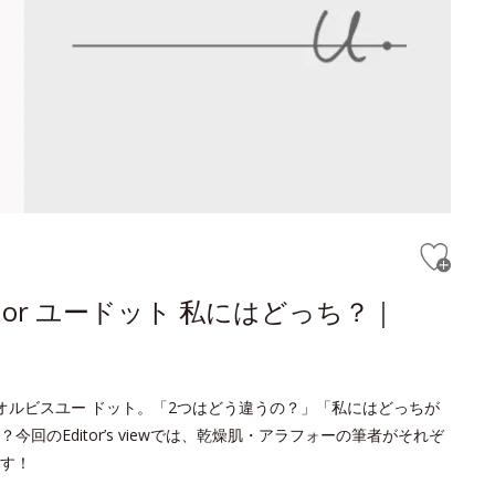
or ユードット 私にはどっち？｜
オルビスユー ドット。「2つはどう違うの？」「私にはどっちが
のEditor’s viewでは、乾燥肌・アラフォーの筆者がそれぞ
す！