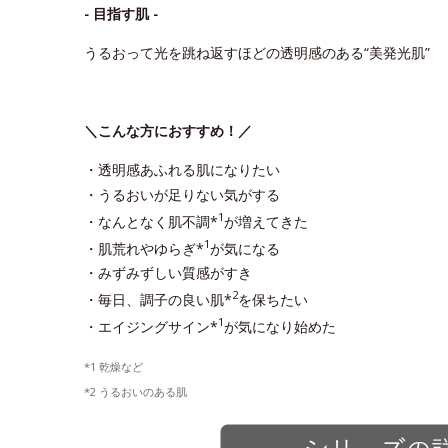
- 目指す肌 -
うるおって光を跳ね返すほどの透明感のある“美発光肌”
＼こんな方におすすめ！／
・透明感あふれる肌になりたい
・うるおいが足りない気がする
1
・なんとなく肌不調*
が増えてきた
1
・肌荒れやゆらぎ*
が気になる
・みずみずしい質感がすき
2
・毎日、調子の良い肌*
を保ちたい
1
・エイジングサイン*
が気になり始めた
*1 乾燥など
*2 うるおいのある肌