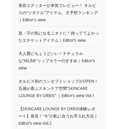
美容エディターが本気でレビュー！ オルビ
スの“ツギクル”アイテム、大予想ランキング
｜Editor's view
息・汗の気になるニオイに！持っててよかっ
たエチケットアイテム｜Editor’s view
大人唇にちょうどいい！ナチュラル
な“MLBB”リップカラーのすすめ｜Editor’s
view
オルビス初のコンセプトショップがOPEN！
五感が喜ぶスキンケア空間“SKINCARE
LOUNGE BY ORBIS” ｜Editor’s view Vol.1
【SKINCARE LOUNGE BY ORBIS体験レポ
ート】発見！“今”の私に合うお手入れ方法｜
Editor’s view Vol.2